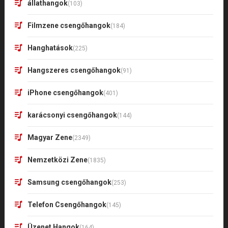
állathangok
(103)
Filmzene csengőhangok
(184)
Hanghatások
(225)
Hangszeres csengőhangok
(91)
iPhone csengőhangok
(401)
karácsonyi csengőhangok
(144)
Magyar Zene
(2349)
Nemzetközi Zene
(1835)
Samsung csengőhangok
(253)
Telefon Csengőhangok
(145)
Üzenet Hangok
(164)