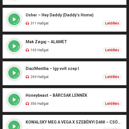
Usher – Hey Daddy (Daddy’s Home)
311 Hallgat
Letöltés
Mak Zøgaj – ALAMET
165 Hallgat
Letöltés
DiazMentha – Igy volt szep I
269 Hallgat
Letöltés
Honeybeast – BÁRCSAK LENNÉK
356 Hallgat
Letöltés
KOWALSKY MEG A VEGA X SZEBÉNYI DANI – CSÓNAK