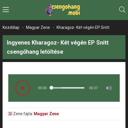
Kezdőlap
-
Magyar Zene
-
Kharagoz- Két végén EP Snitt
Ingyenes Kharagoz- Két végén EP Snitt
csengőhang letöltése
00:00
00:27
Zene fajta:
Magyar Zene