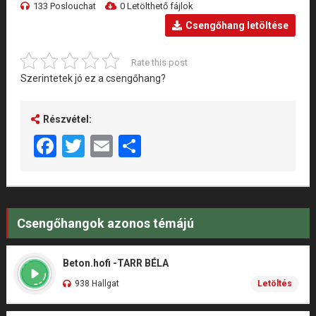
133 Poslouchat
0 Letölthető fájlok
Csengőhang letöltése
Rate this post
Szerintetek jó ez a csengőhang?
Részvétel:
Facebook
Twitter
Email
Share
Csengőhangok azonos témájú
Beton.hofi -TARR BÉLA
938 Hallgat
Letöltés