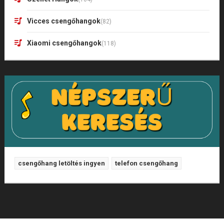
Vicces csengőhangok
(82)
Xiaomi csengőhangok
(118)
csengőhang letöltés ingyen
telefon csengőhang