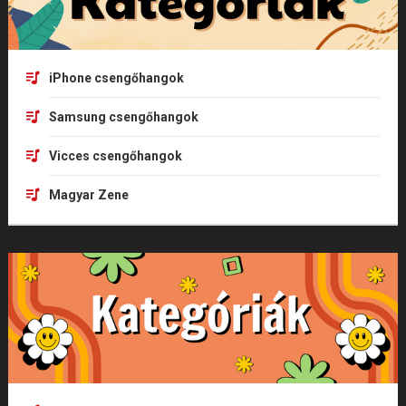
iPhone csengőhangok
Samsung csengőhangok
Vicces csengőhangok
Magyar Zene