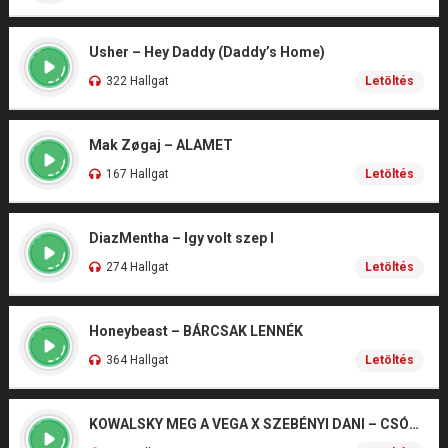
Usher – Hey Daddy (Daddy’s Home)
322 Hallgat
Letöltés
Mak Zøgaj – ALAMET
167 Hallgat
Letöltés
DiazMentha – Igy volt szep I
274 Hallgat
Letöltés
Honeybeast – BÁRCSAK LENNÉK
364 Hallgat
Letöltés
KOWALSKY MEG A VEGA X SZEBÉNYI DANI – CSÓNAK