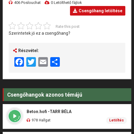
406 Poslouchat
0 Letölthető fájlok
Csengőhang letöltése
Rate this post
Szerintetek jó ez a csengőhang?
Részvétel:
Facebook
Twitter
Email
Share
Csengőhangok azonos témájú
Beton.hofi -TARR BÉLA
978 Hallgat
Letöltés