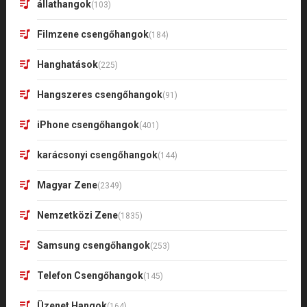
állathangok
(103)
Filmzene csengőhangok
(184)
Hanghatások
(225)
Hangszeres csengőhangok
(91)
iPhone csengőhangok
(401)
karácsonyi csengőhangok
(144)
Magyar Zene
(2349)
Nemzetközi Zene
(1835)
Samsung csengőhangok
(253)
Telefon Csengőhangok
(145)
Üzenet Hangok
(164)