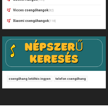
Vicces csengőhangok
(82)
Xiaomi csengőhangok
(118)
csengőhang letöltés ingyen
telefon csengőhang