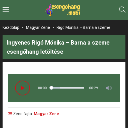
Kezdőlap
-
Magyar Zene
-
Rigó Mónika – Barna a szeme
Ingyenes Rigó Mónika – Barna a szeme
csengőhang letöltése
00:00
00:29
Zene fajta:
Magyar Zene