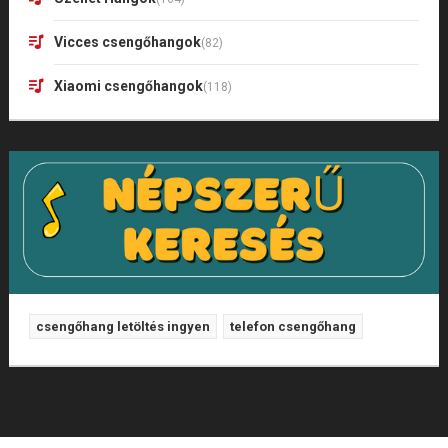
Vicces csengőhangok
(82)
Xiaomi csengőhangok
(118)
csengőhang letöltés ingyen
telefon csengőhang