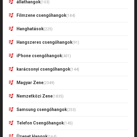
állathangok
(103)
Filmzene csengőhangok
(184)
Hanghatások
(225)
Hangszeres csengőhangok
(91)
iPhone csengőhangok
(401)
karácsonyi csengőhangok
(144)
Magyar Zene
(2349)
Nemzetközi Zene
(1835)
Samsung csengőhangok
(253)
Telefon Csengőhangok
(145)
Üzenet Hangok
(164)