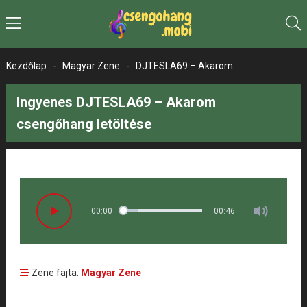
Kezdőlap
-
Magyar Zene
-
DJTESLA69 – Akarom
Ingyenes DJTESLA69 – Akarom
csengőhang letöltése
00:00
00:46
Zene fajta:
Magyar Zene