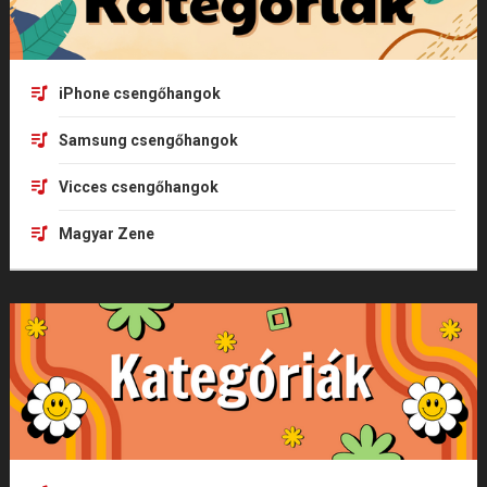
iPhone csengőhangok
Samsung csengőhangok
Vicces csengőhangok
Magyar Zene