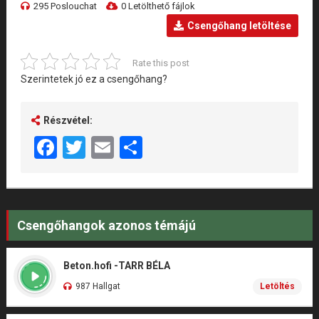
295 Poslouchat
0 Letölthető fájlok
Csengőhang letöltése
Rate this post
Szerintetek jó ez a csengőhang?
Részvétel:
Facebook
Twitter
Email
Share
Csengőhangok azonos témájú
Beton.hofi -TARR BÉLA
987 Hallgat
Letöltés