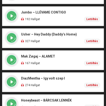
Jumbo – LLÉVAME CONTIGO
192 Hallgat
Letöltés
Usher – Hey Daddy (Daddy’s Home)
327 Hallgat
Letöltés
Mak Zøgaj – ALAMET
167 Hallgat
Letöltés
DiazMentha – Igy volt szep I
274 Hallgat
Letöltés
Honeybeast – BÁRCSAK LENNÉK