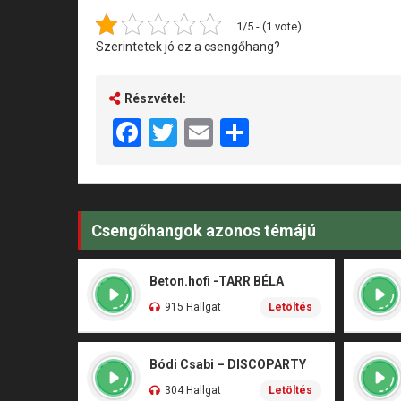
1/5 - (1 vote)
Szerintetek jó ez a csengőhang?
Részvétel:
Facebook
Twitter
Email
Share
Csengőhangok azonos témájú
Beton.hofi -TARR BÉLA
915 Hallgat
Letöltés
Bódi Csabi – DISCOPARTY
304 Hallgat
Letöltés