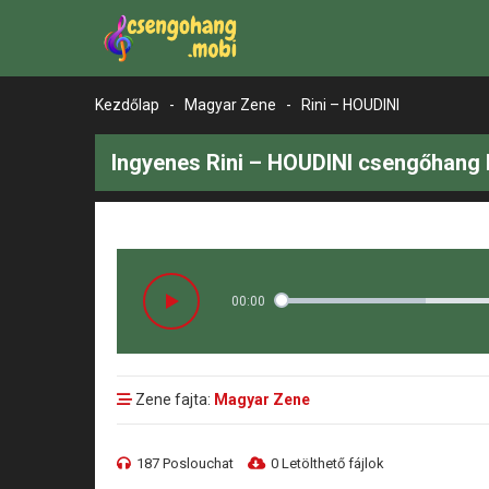
Kezdőlap
-
Magyar Zene
-
Rini – HOUDINI
Ingyenes Rini – HOUDINI csengőhang 
00:00
Zene fajta:
Magyar Zene
187 Poslouchat
0 Letölthető fájlok