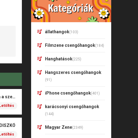
állathangok
(103)
Filmzene csengőhangok
(184)
Hanghatások
(225)
Hangszeres csengőhangok
(91)
iPhone csengőhangok
(401)
Rigó Mónika – Barna a szeme
Letöltés
karácsonyi csengőhangok
(144)
 DISZKÓ
Magyar Zene
(2349)
Letöltés