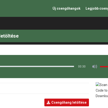
Új csengőhangok
Legjobb cse
letöltése
00:30
Csengőhang letöltése