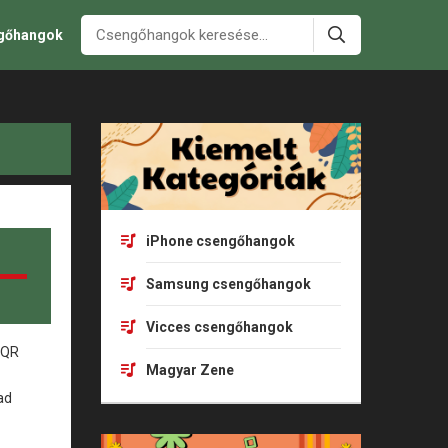
ngőhangok
iPhone csengőhangok
Samsung csengőhangok
Vicces csengőhangok
Magyar Zene