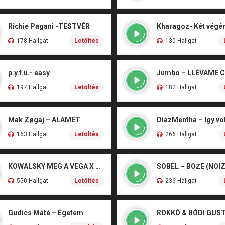
Richie Pagani -TESTVÉR
178 Hallgat
Letöltés
130 Hallgat
p.y.f.u.- easy
Jumbo – LLÉVAME 
197 Hallgat
Letöltés
182 Hallgat
Mak Zøgaj – ALAMET
DiazMentha – Igy vol
163 Hallgat
Letöltés
266 Hallgat
KOWALSKY MEG A VEGA X SZEBÉNYI DANI – CSÓNAK
550 Hallgat
Letöltés
236 Hallgat
Gudics Máté – Égetem