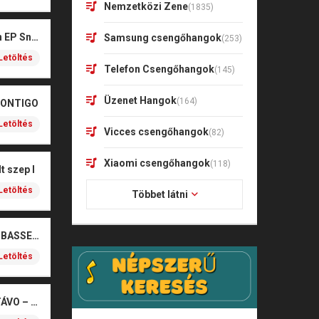
Nemzetközi Zene
(1835)
Kharagoz- Két végén EP Snitt
Samsung csengőhangok
(253)
Letöltés
Telefon Csengőhangok
(145)
Üzenet Hangok
(164)
CONTIGO
Letöltés
Vicces csengőhangok
(82)
Xiaomi csengőhangok
(118)
t szep I
Letöltés
Többet látni
SOBEL – BOŻE (NOIZBASSES REMIX)
Letöltés
ROKKÓ & BÓDI GUSTÁVO – NYOMJAD”NYOMJAD