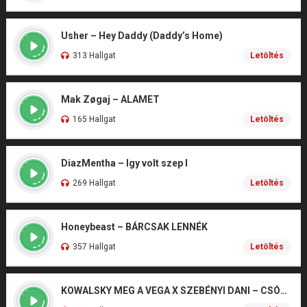
Usher – Hey Daddy (Daddy’s Home)
313 Hallgat
Letöltés
Mak Zøgaj – ALAMET
165 Hallgat
Letöltés
DiazMentha – Igy volt szep I
269 Hallgat
Letöltés
Honeybeast – BÁRCSAK LENNÉK
357 Hallgat
Letöltés
KOWALSKY MEG A VEGA X SZEBÉNYI DANI – CSÓNAK