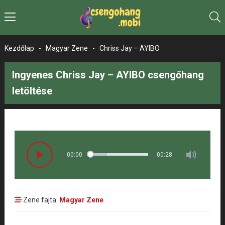
Kezdőlap
-
Magyar Zene
-
Chriss Jay – AYIBO
Ingyenes Chriss Jay – AYIBO csengőhang
letöltése
00:00
00:28
Zene fajta:
Magyar Zene