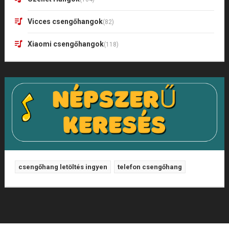
Vicces csengőhangok
(82)
Xiaomi csengőhangok
(118)
csengőhang letöltés ingyen
telefon csengőhang