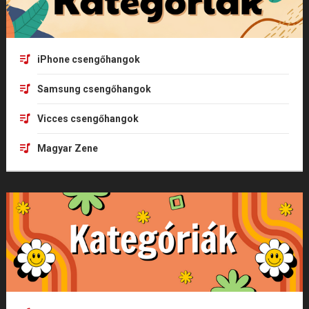
iPhone csengőhangok
Samsung csengőhangok
Vicces csengőhangok
Magyar Zene