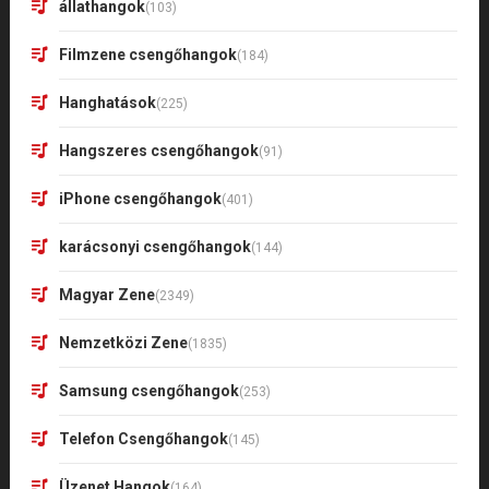
állathangok
(103)
Filmzene csengőhangok
(184)
Hanghatások
(225)
Hangszeres csengőhangok
(91)
iPhone csengőhangok
(401)
karácsonyi csengőhangok
(144)
Magyar Zene
(2349)
Nemzetközi Zene
(1835)
Samsung csengőhangok
(253)
Telefon Csengőhangok
(145)
Üzenet Hangok
(164)