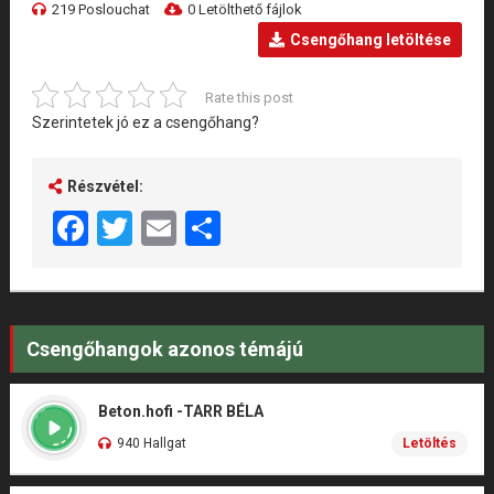
219 Poslouchat
0 Letölthető fájlok
Csengőhang letöltése
Rate this post
Szerintetek jó ez a csengőhang?
Részvétel:
Facebook
Twitter
Email
Share
Csengőhangok azonos témájú
Beton.hofi -TARR BÉLA
940 Hallgat
Letöltés