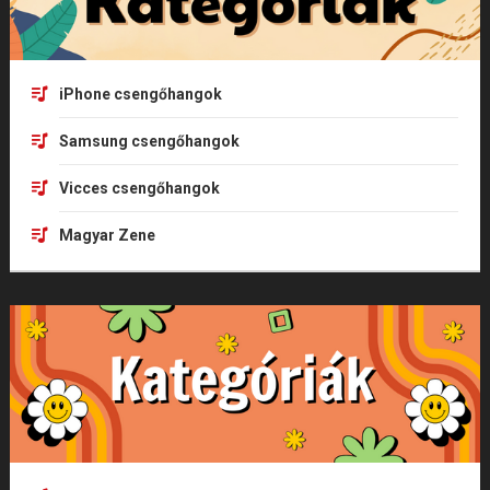
iPhone csengőhangok
Samsung csengőhangok
Vicces csengőhangok
Magyar Zene