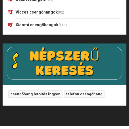
Vicces csengőhangok
(82)
Xiaomi csengőhangok
(118)
csengőhang letöltés ingyen
telefon csengőhang