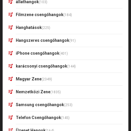
állathangok
(103)
Filmzene csengőhangok
(184)
Hanghatások
(225)
Hangszeres csengőhangok
(91)
iPhone csengőhangok
(401)
karácsonyi csengőhangok
(144)
Magyar Zene
(2349)
Nemzetközi Zene
(1835)
Samsung csengőhangok
(253)
Telefon Csengőhangok
(145)
Üzenet Hangok
(164)