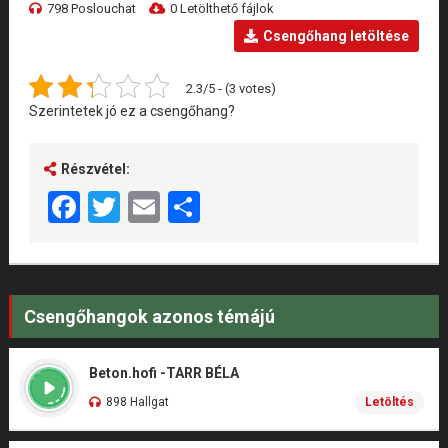
798 Poslouchat
0 Letölthető fájlok
Csengőhang letöltése
2.3/5 - (3 votes)
Szerintetek jó ez a csengőhang?
Részvétel:
Facebook
Twitter
Email
Share
Csengőhangok azonos témájú
Beton.hofi -TARR BÉLA
898 Hallgat
Letöltés