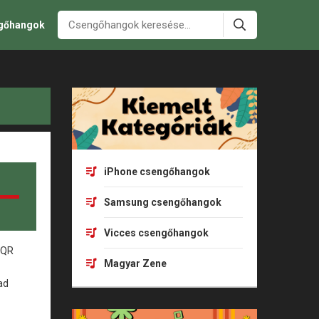
ngőhangok
iPhone csengőhangok
Samsung csengőhangok
Vicces csengőhangok
Magyar Zene