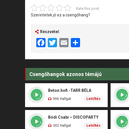
Rate this post
Szerintetek jó ez a csengőhang?
Részvétel:
Facebook
Twitter
Email
Share
Csengőhangok azonos témájú
Beton.hofi -TARR BÉLA
906 Hallgat
Letöltés
Bódi Csabi – DISCOPARTY
302 Hallgat
Letöltés