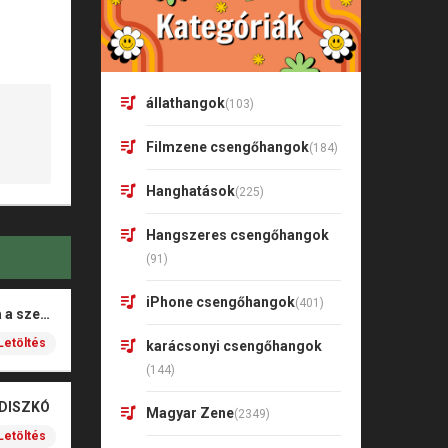
állathangok
(103)
Filmzene csengőhangok
(184)
Hanghatások
(225)
Hangszeres csengőhangok
(91)
iPhone csengőhangok
(401)
Rigó Mónika – Barna a szeme
Letöltés
karácsonyi csengőhangok
(144)
 DISZKÓ
Magyar Zene
(2349)
Letöltés