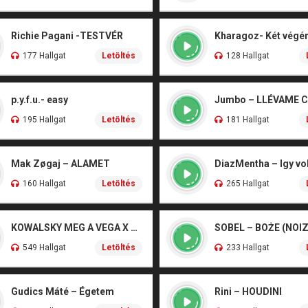
Richie Pagani -TESTVÉR
177 Hallgat
Letöltés
128 Hallgat
p.y.f.u.- easy
Jumbo – LLÉVAME 
195 Hallgat
Letöltés
181 Hallgat
Mak Zøgaj – ALAMET
DiazMentha – Igy vol
160 Hallgat
Letöltés
265 Hallgat
KOWALSKY MEG A VEGA X SZEBÉNYI DANI – CSÓNAK
549 Hallgat
Letöltés
233 Hallgat
Gudics Máté – Égetem
Rini – HOUDINI