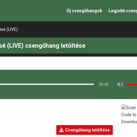
Új csengőhangok
Legjobb cse
isé (LIVE)
sé (LIVE) csengőhang letöltése
00:43
Csengőhang letöltése