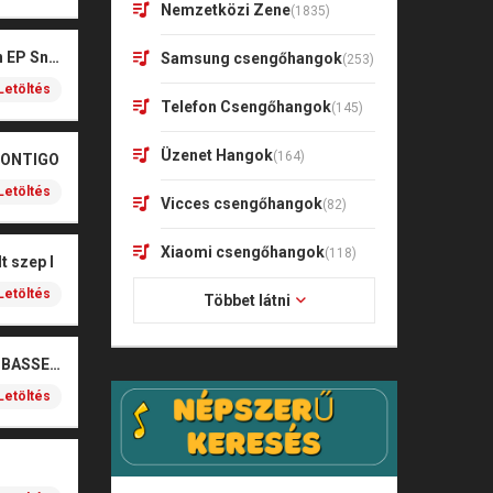
Nemzetközi Zene
(1835)
Kharagoz- Két végén EP Snitt
Samsung csengőhangok
(253)
Letöltés
Telefon Csengőhangok
(145)
Üzenet Hangok
(164)
CONTIGO
Letöltés
Vicces csengőhangok
(82)
Xiaomi csengőhangok
(118)
t szep I
Letöltés
Többet látni
SOBEL – BOŻE (NOIZBASSES REMIX)
Letöltés