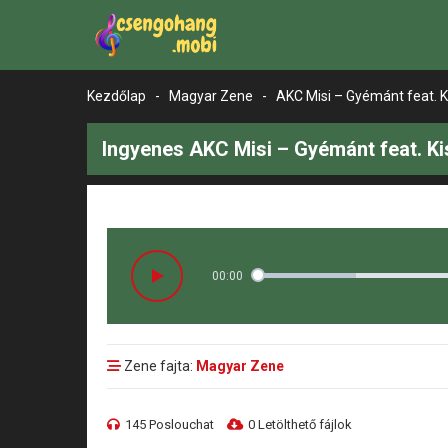
Kezdőlap
-
Magyar Zene
-
AKC Misi – Gyémánt feat. K
Ingyenes AKC Misi – Gyémánt feat. Ki
00:00
Zene fajta:
Magyar Zene
145 Poslouchat
0 Letölthető fájlok