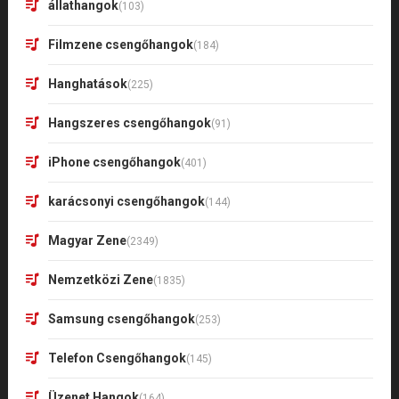
állathangok
(103)
Filmzene csengőhangok
(184)
Hanghatások
(225)
Hangszeres csengőhangok
(91)
iPhone csengőhangok
(401)
karácsonyi csengőhangok
(144)
Magyar Zene
(2349)
Nemzetközi Zene
(1835)
Samsung csengőhangok
(253)
Telefon Csengőhangok
(145)
Üzenet Hangok
(164)