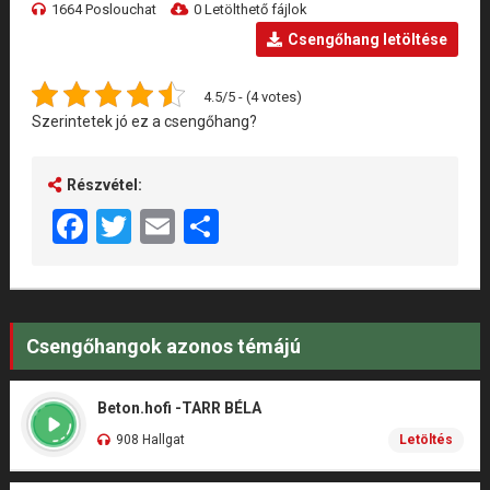
1664 Poslouchat
0 Letölthető fájlok
Csengőhang letöltése
4.5/5 - (4 votes)
Szerintetek jó ez a csengőhang?
Részvétel:
Facebook
Twitter
Email
Share
Csengőhangok azonos témájú
Beton.hofi -TARR BÉLA
908 Hallgat
Letöltés