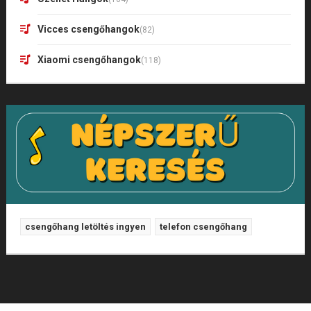
Vicces csengőhangok
(82)
Xiaomi csengőhangok
(118)
csengőhang letöltés ingyen
telefon csengőhang