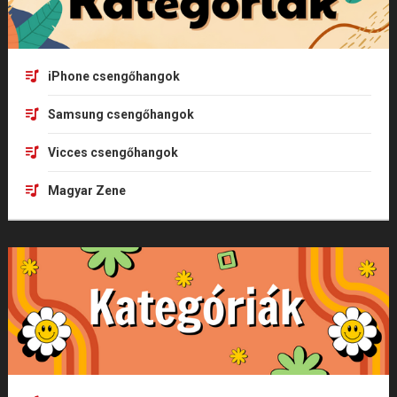
iPhone csengőhangok
Samsung csengőhangok
Vicces csengőhangok
Magyar Zene