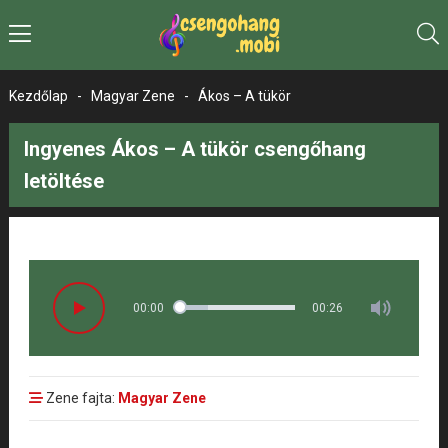
Kezdőlap
-
Magyar Zene
-
Ákos – A tükör
Ingyenes Ákos – A tükör csengőhang
letöltése
00:00
00:26
Zene fajta:
Magyar Zene