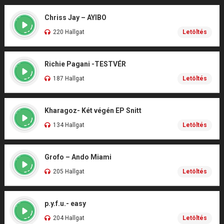
Chriss Jay – AYIBO
220 Hallgat
Letöltés
Richie Pagani -TESTVÉR
187 Hallgat
Letöltés
Kharagoz- Két végén EP Snitt
134 Hallgat
Letöltés
Grofo – Ando Miami
205 Hallgat
Letöltés
p.y.f.u.- easy
204 Hallgat
Letöltés