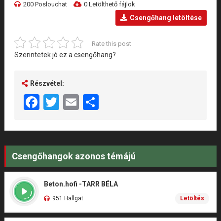
200 Poslouchat
0 Letölthető fájlok
Csengőhang letöltése
Rate this post
Szerintetek jó ez a csengőhang?
Részvétel:
Facebook
Twitter
Email
Share
Csengőhangok azonos témájú
Beton.hofi -TARR BÉLA
951 Hallgat
Letöltés