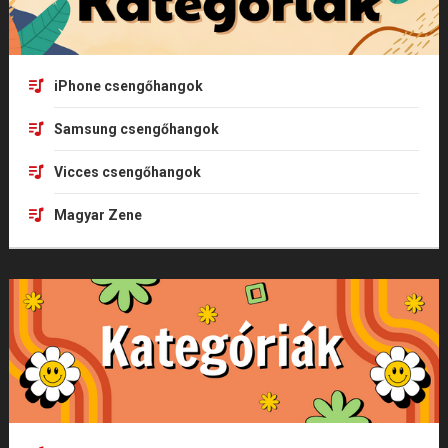
iPhone csengőhangok
Samsung csengőhangok
Vicces csengőhangok
Magyar Zene