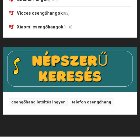
Vicces csengőhangok
(82)
Xiaomi csengőhangok
(118)
csengőhang letöltés ingyen
telefon csengőhang