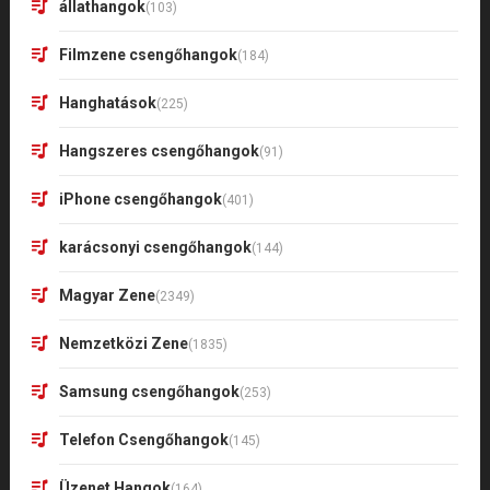
állathangok
(103)
Filmzene csengőhangok
(184)
Hanghatások
(225)
Hangszeres csengőhangok
(91)
iPhone csengőhangok
(401)
karácsonyi csengőhangok
(144)
Magyar Zene
(2349)
Nemzetközi Zene
(1835)
Samsung csengőhangok
(253)
Telefon Csengőhangok
(145)
Üzenet Hangok
(164)