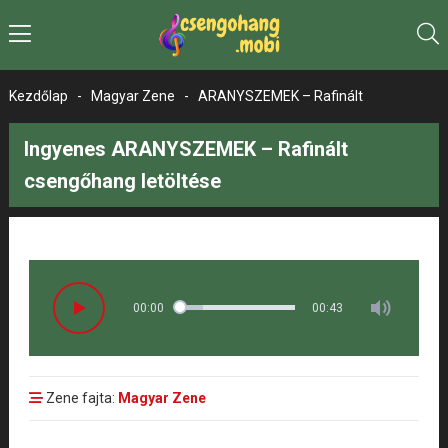
Kezdőlap
-
Magyar Zene
-
ARANYSZEMEK – Rafinált
Ingyenes ARANYSZEMEK – Rafinált
csengőhang letöltése
00:00
00:43
Zene fajta:
Magyar Zene