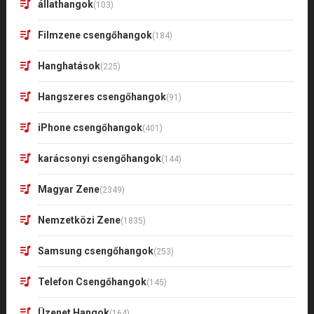
állathangok
(103)
Filmzene csengőhangok
(184)
Hanghatások
(225)
Hangszeres csengőhangok
(91)
iPhone csengőhangok
(401)
karácsonyi csengőhangok
(144)
Magyar Zene
(2349)
Nemzetközi Zene
(1835)
Samsung csengőhangok
(253)
Telefon Csengőhangok
(145)
Üzenet Hangok
(164)