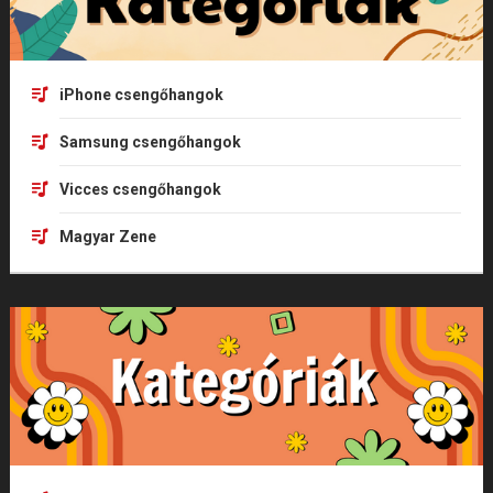
iPhone csengőhangok
Samsung csengőhangok
Vicces csengőhangok
Magyar Zene