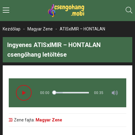
Kezdőlap
-
Magyar Zene
-
ATISxIMIR – HONTALAN
Ingyenes ATISxIMIR – HONTALAN
csengőhang letöltése
00:00
00:35
Zene fajta:
Magyar Zene