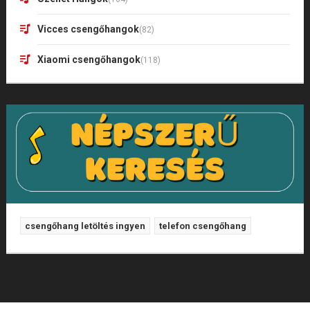
Vicces csengőhangok
(82)
Xiaomi csengőhangok
(118)
csengőhang letöltés ingyen
telefon csengőhang