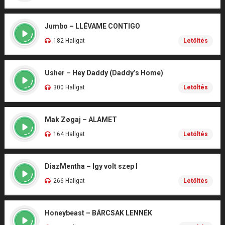
Jumbo – LLÉVAME CONTIGO
182 Hallgat
Letöltés
Usher – Hey Daddy (Daddy’s Home)
300 Hallgat
Letöltés
Mak Zøgaj – ALAMET
164 Hallgat
Letöltés
DiazMentha – Igy volt szep I
266 Hallgat
Letöltés
Honeybeast – BÁRCSAK LENNÉK