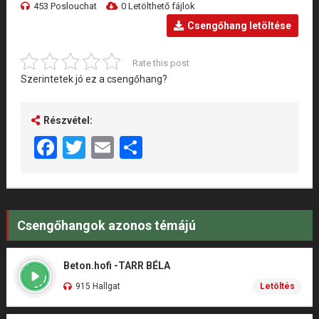
453 Poslouchat
0 Letölthető fájlok
Csengőhang letöltése
Rate this post
Szerintetek jó ez a csengőhang?
Részvétel:
Facebook
Twitter
Email
Share
Csengőhangok azonos témájú
Beton.hofi -TARR BÉLA
915 Hallgat
Letöltés