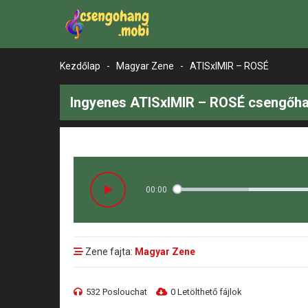
Kezdőlap
-
Magyar Zene
-
ATISxIMIR – ROSÉ
Ingyenes ATISxIMIR – ROSÉ csengőha
00:00
Zene fajta:
Magyar Zene
532 Poslouchat
0 Letölthető fájlok