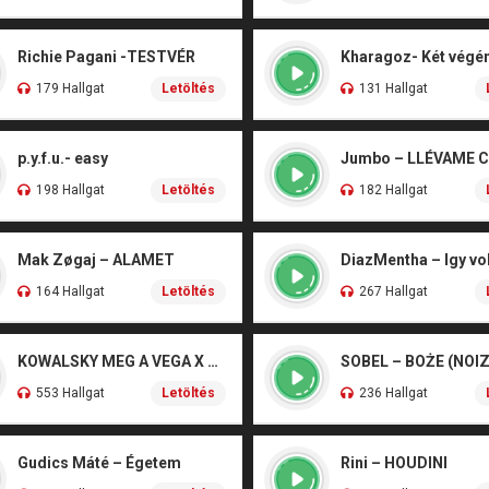
Richie Pagani -TESTVÉR
179 Hallgat
Letöltés
131 Hallgat
p.y.f.u.- easy
Jumbo – LLÉVAME 
198 Hallgat
Letöltés
182 Hallgat
Mak Zøgaj – ALAMET
DiazMentha – Igy vol
164 Hallgat
Letöltés
267 Hallgat
KOWALSKY MEG A VEGA X SZEBÉNYI DANI – CSÓNAK
553 Hallgat
Letöltés
236 Hallgat
Gudics Máté – Égetem
Rini – HOUDINI