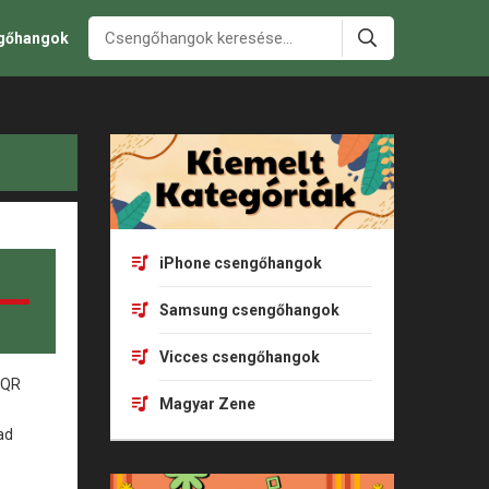
ngőhangok
iPhone csengőhangok
Samsung csengőhangok
Vicces csengőhangok
Magyar Zene