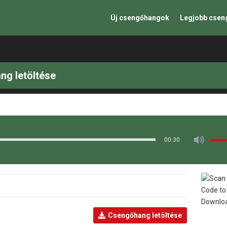
Új csengőhangok
Legjobb cse
ng letöltése
00:30
Csengőhang letöltése