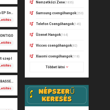
Nemzetközi Zene
(1835)
Kharagoz- Két végén EP Snitt
Samsung csengőhangok
(253)
Letöltés
Telefon Csengőhangok
(145)
Üzenet Hangok
(164)
CONTIGO
Letöltés
Vicces csengőhangok
(82)
Xiaomi csengőhangok
(118)
t szep I
Letöltés
Többet látni
SOBEL – BOŻE (NOIZBASSES REMIX)
Letöltés