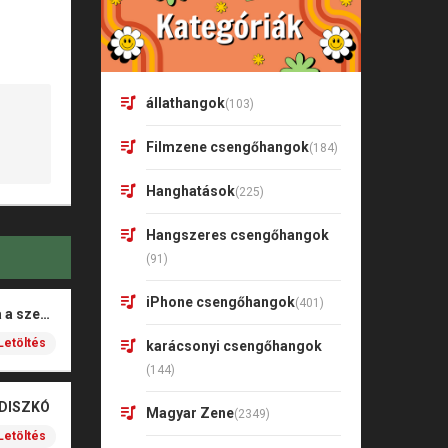
állathangok
(103)
Filmzene csengőhangok
(184)
Hanghatások
(225)
Hangszeres csengőhangok
(91)
iPhone csengőhangok
(401)
Rigó Mónika – Barna a szeme
Letöltés
karácsonyi csengőhangok
(144)
 DISZKÓ
Magyar Zene
(2349)
Letöltés