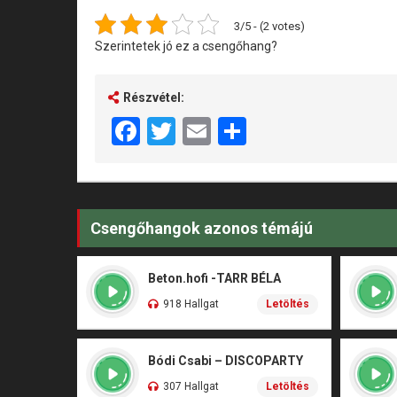
3/5 - (2 votes)
Szerintetek jó ez a csengőhang?
Részvétel:
Facebook
Twitter
Email
Share
Csengőhangok azonos témájú
Beton.hofi -TARR BÉLA
918 Hallgat
Letöltés
Bódi Csabi – DISCOPARTY
307 Hallgat
Letöltés