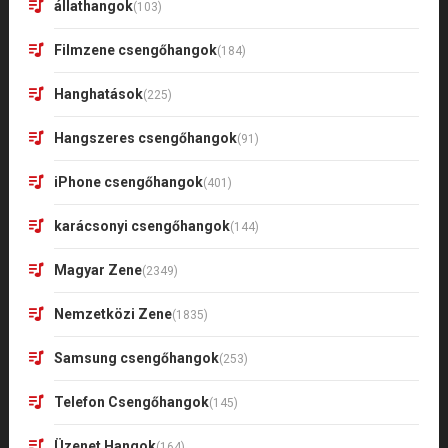
állathangok
(103)
Filmzene csengőhangok
(184)
Hanghatások
(225)
Hangszeres csengőhangok
(91)
iPhone csengőhangok
(401)
karácsonyi csengőhangok
(144)
Magyar Zene
(2349)
Nemzetközi Zene
(1835)
Samsung csengőhangok
(253)
Telefon Csengőhangok
(145)
Üzenet Hangok
(164)