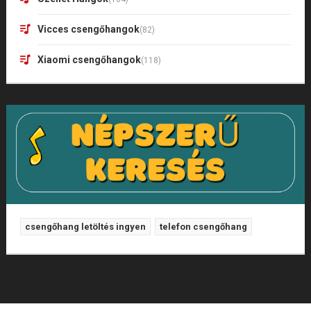
Vicces csengőhangok
(82)
Xiaomi csengőhangok
(118)
csengőhang letöltés ingyen
telefon csengőhang