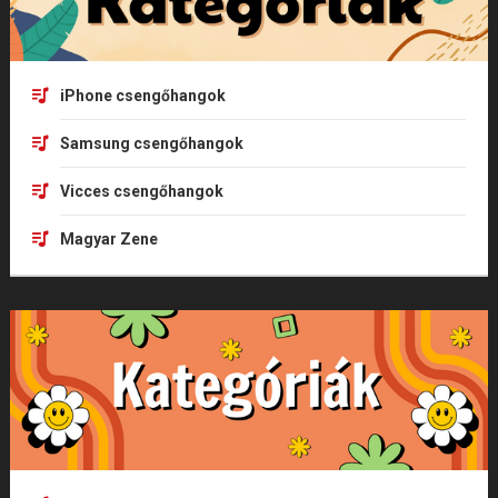
iPhone csengőhangok
Samsung csengőhangok
Vicces csengőhangok
Magyar Zene