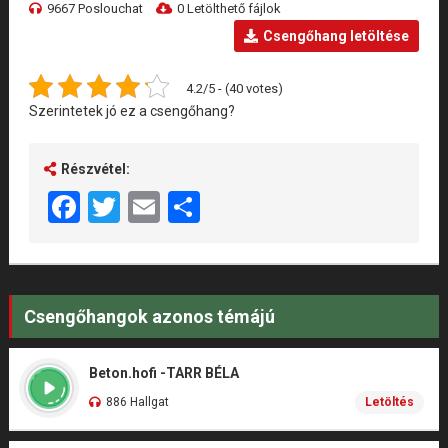
9667 Poslouchat
0 Letölthető fájlok
Csengőhang letöltése
4.2/5 - (40 votes)
Szerintetek jó ez a csengőhang?
Részvétel:
Facebook
Twitter
Email
Share
Csengőhangok azonos témájú
Beton.hofi -TARR BÉLA
886 Hallgat
Letöltés