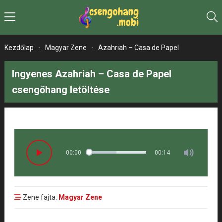
Kezdőlap
-
Magyar Zene
-
Azahriah – Casa de Papel
Ingyenes Azahriah – Casa de Papel
csengőhang letöltése
00:00
00:14
Zene fajta:
Magyar Zene