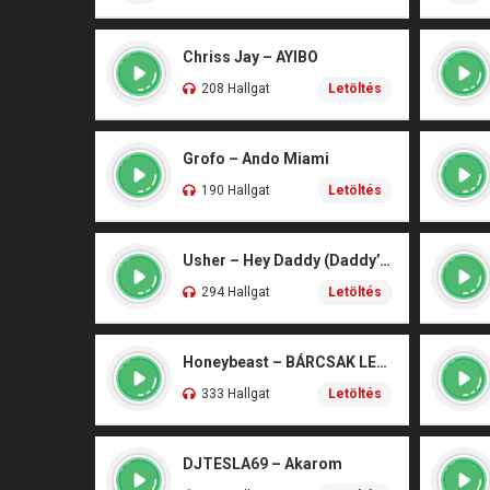
Chriss Jay – AYIBO
208 Hallgat
Letöltés
Grofo – Ando Miami
190 Hallgat
Letöltés
Usher – Hey Daddy (Daddy’s Home)
294 Hallgat
Letöltés
Honeybeast – BÁRCSAK LENNÉK
333 Hallgat
Letöltés
DJTESLA69 – Akarom