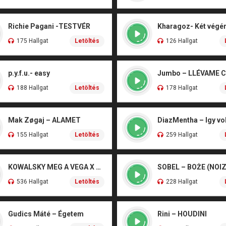
Richie Pagani -TESTVÉR
175 Hallgat
Letöltés
126 Hallgat
p.y.f.u.- easy
Jumbo – LLÉVAME 
188 Hallgat
Letöltés
178 Hallgat
Mak Zøgaj – ALAMET
DiazMentha – Igy vol
155 Hallgat
Letöltés
259 Hallgat
KOWALSKY MEG A VEGA X SZEBÉNYI DANI – CSÓNAK
536 Hallgat
Letöltés
228 Hallgat
Gudics Máté – Égetem
Rini – HOUDINI