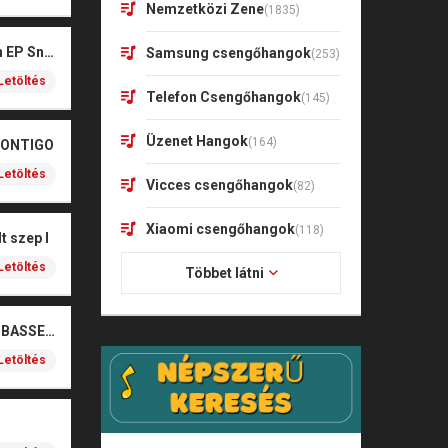
Nemzetközi Zene
(1835)
Kharagoz- Két végén EP Snitt
Samsung csengőhangok
(253)
Letöltés
Telefon Csengőhangok
(145)
Üzenet Hangok
(164)
CONTIGO
Letöltés
Vicces csengőhangok
(82)
Xiaomi csengőhangok
(118)
t szep I
Letöltés
Többet látni
SOBEL – BOŻE (NOIZBASSES REMIX)
Letöltés