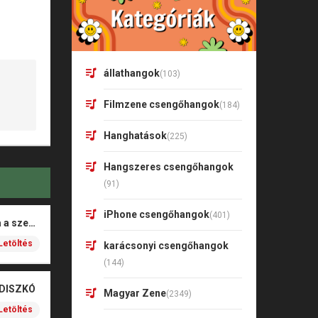
állathangok
(103)
Filmzene csengőhangok
(184)
Hanghatások
(225)
Hangszeres csengőhangok
(91)
iPhone csengőhangok
(401)
Rigó Mónika – Barna a szeme
Letöltés
karácsonyi csengőhangok
(144)
 DISZKÓ
Magyar Zene
(2349)
Letöltés