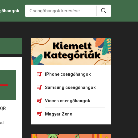
ngőhangok
iPhone csengőhangok
Samsung csengőhangok
Vicces csengőhangok
Magyar Zene