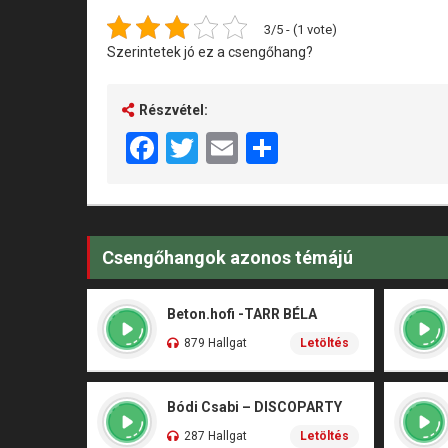
3/5 - (1 vote)
Szerintetek jó ez a csengőhang?
Részvétel:
Facebook
Twitter
Email
Share
Csengőhangok azonos témájú
Beton.hofi -TARR BÉLA
879 Hallgat
Letöltés
Bódi Csabi – DISCOPARTY
287 Hallgat
Letöltés