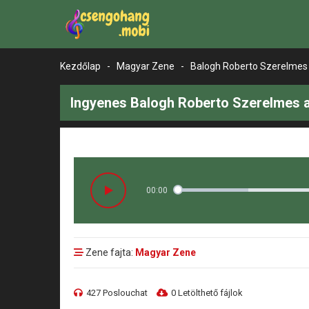
Kezdőlap
-
Magyar Zene
-
Balogh Roberto Szerelmes
Ingyenes Balogh Roberto Szerelmes 
00:00
Zene fajta:
Magyar Zene
427 Poslouchat
0 Letölthető fájlok