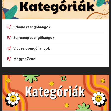
iPhone csengőhangok
Samsung csengőhangok
Vicces csengőhangok
Magyar Zene