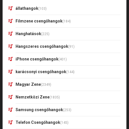
állathangok
(103)
Filmzene csengőhangok
(184)
Hanghatások
(225)
Hangszeres csengőhangok
(91)
iPhone csengőhangok
(401)
karácsonyi csengőhangok
(144)
Magyar Zene
(2349)
Nemzetközi Zene
(1835)
Samsung csengőhangok
(253)
Telefon Csengőhangok
(145)