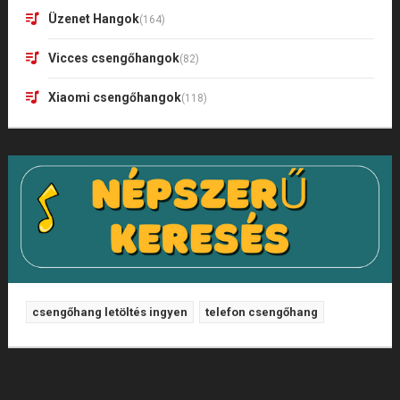
Üzenet Hangok
(164)
Vicces csengőhangok
(82)
Xiaomi csengőhangok
(118)
csengőhang letöltés ingyen
telefon csengőhang