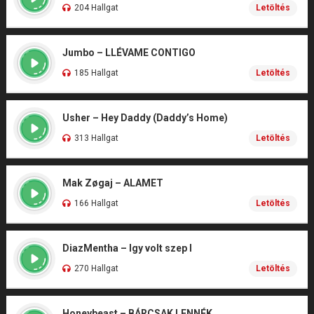
204 Hallgat
Letöltés
Jumbo – LLÉVAME CONTIGO
185 Hallgat
Letöltés
Usher – Hey Daddy (Daddy’s Home)
313 Hallgat
Letöltés
Mak Zøgaj – ALAMET
166 Hallgat
Letöltés
DiazMentha – Igy volt szep I
270 Hallgat
Letöltés
Honeybeast – BÁRCSAK LENNÉK