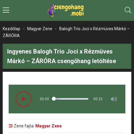
Kezdőlap
-
Magyar Zene
-
Balogh Trio Joci x Rézmüves Márkó –
ZÁRÓRA
Ingyenes Balogh Trio Joci x Rézmüves
Márkó – ZÁRÓRA csengőhang letöltése
00:00
00:25
Zene fajta:
Magyar Zene