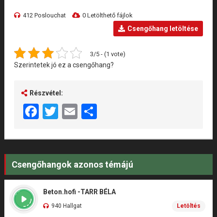
412 Poslouchat
0 Letölthető fájlok
Csengőhang letöltése
3/5 - (1 vote)
Szerintetek jó ez a csengőhang?
Részvétel:
Facebook
Twitter
Email
Share
Csengőhangok azonos témájú
Beton.hofi -TARR BÉLA
940 Hallgat
Letöltés