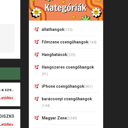
állathangok
(103)
Filmzene csengőhangok
(184)
Hanghatások
(225)
Hangszeres csengőhangok
(91)
iPhone csengőhangok
(401)
Rigó Mónika – Barna a szeme
Letöltés
karácsonyi csengőhangok
(144)
 DISZKÓ
Magyar Zene
(2349)
Letöltés