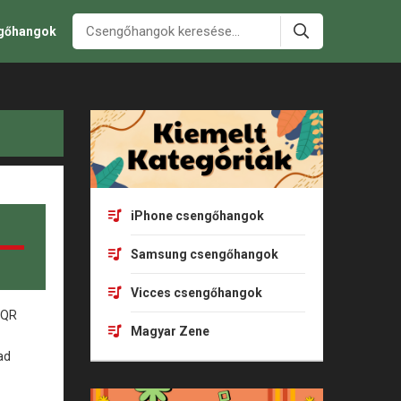
ngőhangok
iPhone csengőhangok
Samsung csengőhangok
Vicces csengőhangok
Magyar Zene