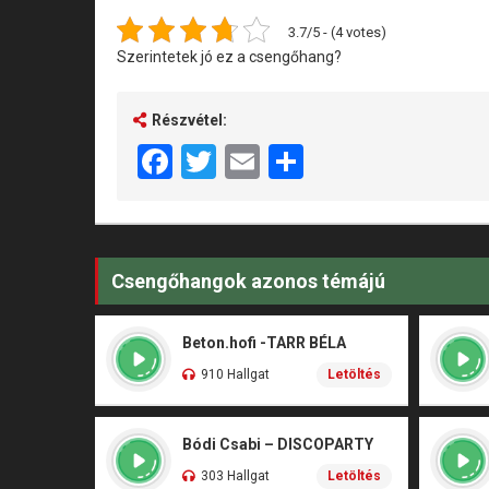
3.7/5 - (4 votes)
Szerintetek jó ez a csengőhang?
Részvétel:
Facebook
Twitter
Email
Share
Csengőhangok azonos témájú
Beton.hofi -TARR BÉLA
910 Hallgat
Letöltés
Bódi Csabi – DISCOPARTY
303 Hallgat
Letöltés