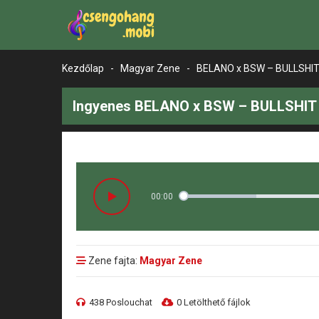
Kezdőlap
-
Magyar Zene
-
BELANO x BSW – BULLSHI
Ingyenes BELANO x BSW – BULLSHIT 
00:00
Zene fajta:
Magyar Zene
438 Poslouchat
0 Letölthető fájlok