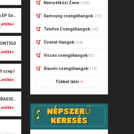
Nemzetközi Zene
(1835)
Kharagoz- Két végén EP Snitt
Samsung csengőhangok
(253)
Letöltés
Telefon Csengőhangok
(145)
Üzenet Hangok
(164)
CONTIGO
Letöltés
Vicces csengőhangok
(82)
Xiaomi csengőhangok
(118)
t szep I
Letöltés
Többet látni
SOBEL – BOŻE (NOIZBASSES REMIX)
Letöltés