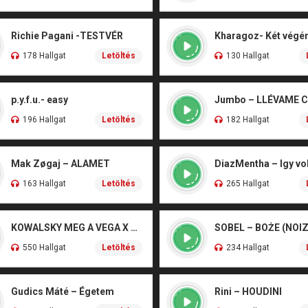
Richie Pagani -TESTVÉR
178 Hallgat
Letöltés
130 Hallgat
p.y.f.u.- easy
Jumbo – LLÉVAME 
196 Hallgat
Letöltés
182 Hallgat
Mak Zøgaj – ALAMET
DiazMentha – Igy vol
163 Hallgat
Letöltés
265 Hallgat
KOWALSKY MEG A VEGA X SZEBÉNYI DANI – CSÓNAK
550 Hallgat
Letöltés
234 Hallgat
Gudics Máté – Égetem
Rini – HOUDINI