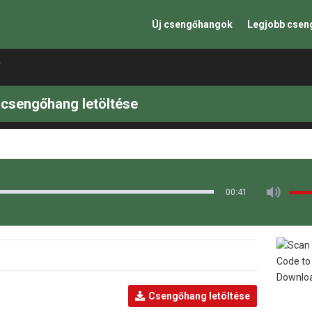
Új csengőhangok
Legjobb cse
T
csengőhang letöltése
00:41
Csengőhang letöltése