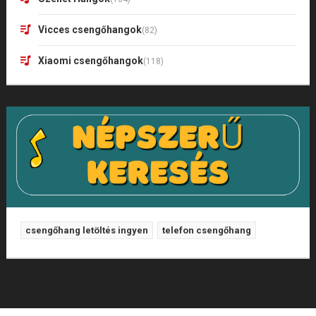
Vicces csengőhangok
(82)
Xiaomi csengőhangok
(118)
csengőhang letöltés ingyen
telefon csengőhang