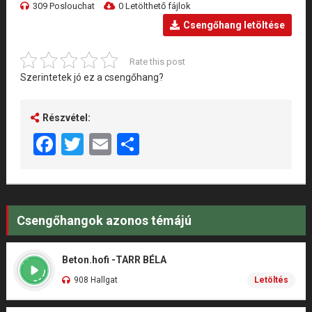
309 Poslouchat
0 Letölthető fájlok
Csengőhang letöltése
Rate this post
Szerintetek jó ez a csengőhang?
Részvétel:
Facebook
Twitter
Email
Share
Csengőhangok azonos témájú
Beton.hofi -TARR BÉLA
908 Hallgat
Letöltés