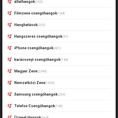
állathangok
(103)
Filmzene csengőhangok
(184)
Hanghatások
(225)
Hangszeres csengőhangok
(91)
iPhone csengőhangok
(401)
karácsonyi csengőhangok
(144)
Magyar Zene
(2349)
Nemzetközi Zene
(1835)
Samsung csengőhangok
(253)
Telefon Csengőhangok
(145)
Üzenet Hangok
(164)