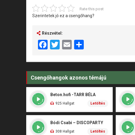
Rate this post
Szerintetek jó ez a csengőhang?
Részvétel:
Facebook
Twitter
Email
Share
Csengőhangok azonos témájú
Beton.hofi -TARR BÉLA
925 Hallgat
Letöltés
Bódi Csabi – DISCOPARTY
308 Hallgat
Letöltés