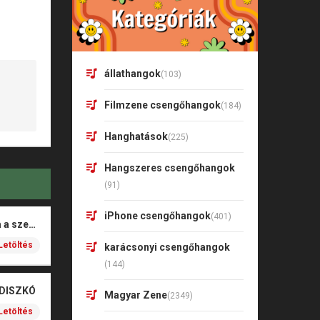
állathangok
(103)
Filmzene csengőhangok
(184)
Hanghatások
(225)
Hangszeres csengőhangok
(91)
iPhone csengőhangok
(401)
Rigó Mónika – Barna a szeme
Letöltés
karácsonyi csengőhangok
(144)
 DISZKÓ
Magyar Zene
(2349)
Letöltés