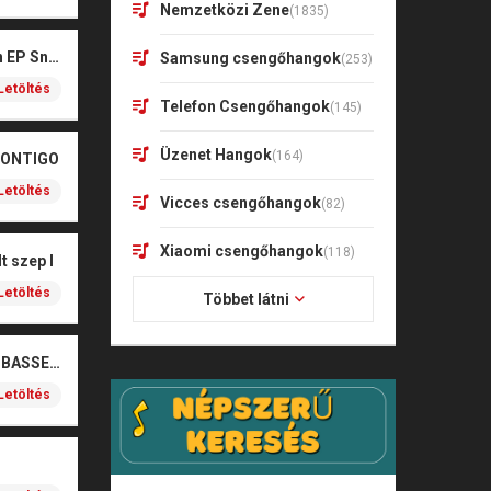
Nemzetközi Zene
(1835)
Kharagoz- Két végén EP Snitt
Samsung csengőhangok
(253)
Letöltés
Telefon Csengőhangok
(145)
Üzenet Hangok
(164)
CONTIGO
Letöltés
Vicces csengőhangok
(82)
Xiaomi csengőhangok
(118)
t szep I
Letöltés
Többet látni
SOBEL – BOŻE (NOIZBASSES REMIX)
Letöltés