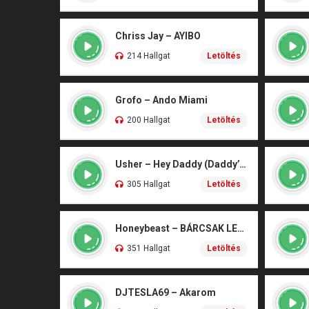
Chriss Jay – AYIBO
214 Hallgat
Letöltés
Grofo – Ando Miami
200 Hallgat
Letöltés
Usher – Hey Daddy (Daddy’s Home)
305 Hallgat
Letöltés
Honeybeast – BÁRCSAK LENNÉK
351 Hallgat
Letöltés
DJTESLA69 – Akarom