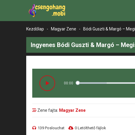
Kezdőlap
-
Magyar Zene
-
Bódi Guszti & Margó – Meg
Ingyenes Bódi Guszti & Margó – Meg
00:00
Zene fajta:
Magyar Zene
139 Poslouchat
0 Letölthető fájlok