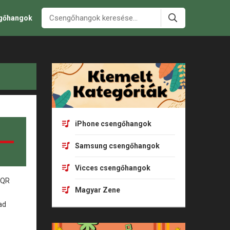
ngőhangok
iPhone csengőhangok
Samsung csengőhangok
Vicces csengőhangok
Magyar Zene