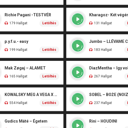
Richie Pagani -TESTVÉR
179 Hallgat
Letöltés
131 Hallgat
p.y.f.u.- easy
Jumbo – LLÉVAME 
199 Hallgat
Letöltés
183 Hallgat
Mak Zøgaj – ALAMET
DiazMentha – Igy vol
165 Hallgat
Letöltés
267 Hallgat
KOWALSKY MEG A VEGA X SZEBÉNYI DANI – CSÓNAK
554 Hallgat
Letöltés
237 Hallgat
Gudics Máté – Égetem
Rini – HOUDINI