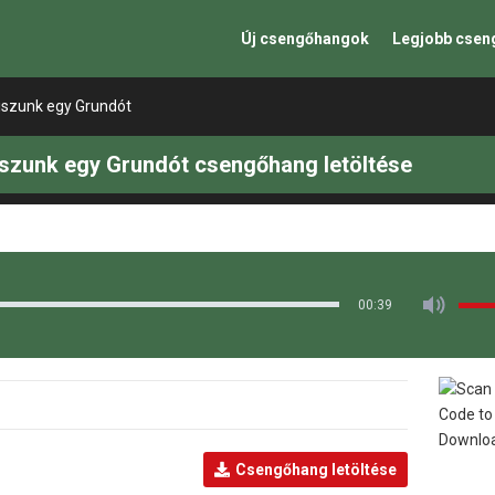
Új csengőhangok
Legjobb cse
iszunk egy Grundót
iszunk egy Grundót csengőhang letöltése
00:39
Csengőhang letöltése