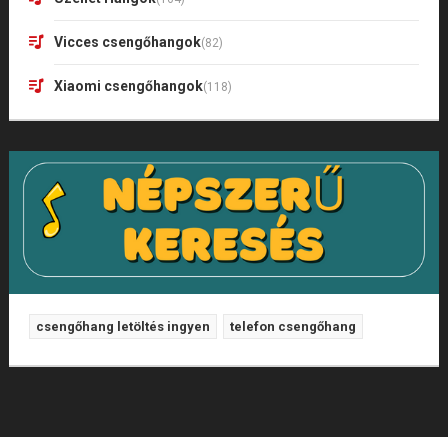
Vicces csengőhangok
(82)
Xiaomi csengőhangok
(118)
csengőhang letöltés ingyen
telefon csengőhang