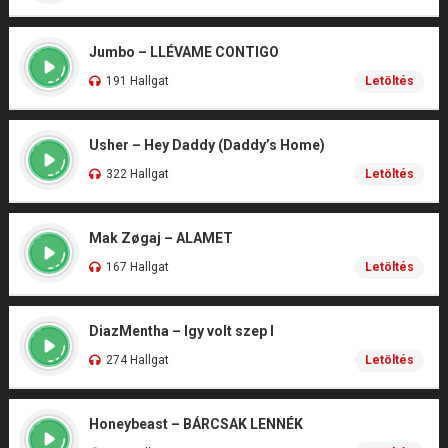
Jumbo – LLÉVAME CONTIGO
191 Hallgat
Letöltés
Usher – Hey Daddy (Daddy’s Home)
322 Hallgat
Letöltés
Mak Zøgaj – ALAMET
167 Hallgat
Letöltés
DiazMentha – Igy volt szep I
274 Hallgat
Letöltés
Honeybeast – BÁRCSAK LENNÉK