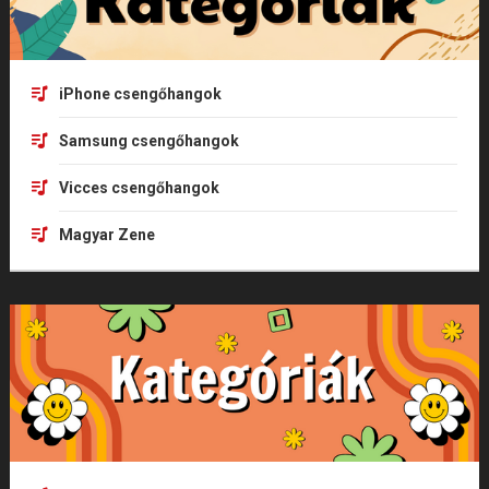
iPhone csengőhangok
Samsung csengőhangok
Vicces csengőhangok
Magyar Zene