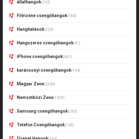
állathangok
(103)
Filmzene csengőhangok
(184)
Hanghatások
(225)
Hangszeres csengőhangok
(91)
iPhone csengőhangok
(401)
karácsonyi csengőhangok
(144)
Magyar Zene
(2349)
Nemzetközi Zene
(1835)
Samsung csengőhangok
(253)
Telefon Csengőhangok
(145)
Üzenet Hangok
(164)