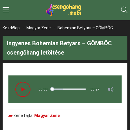
Kezdőlap
-
Magyar Zene
-
Bohemian Betyars – GÖMBÖC
Ingyenes Bohemian Betyars – GÖMBÖC
csengőhang letöltése
00:00
00:27
Zene fajta:
Magyar Zene