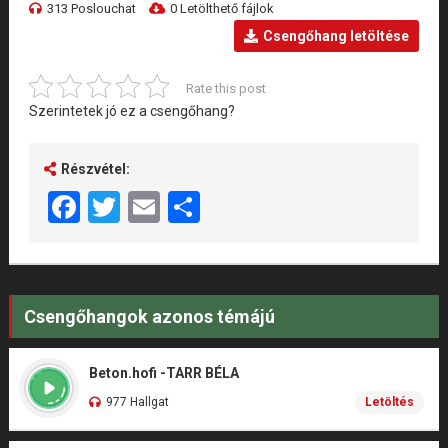
313 Poslouchat
0 Letölthető fájlok
Csengőhang letöltése
Rate this post
Szerintetek jó ez a csengőhang?
Részvétel:
Facebook
Twitter
Email
Share
Csengőhangok azonos témájú
Beton.hofi -TARR BÉLA
977 Hallgat
Letöltés