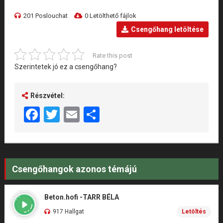
201 Poslouchat
0 Letölthető fájlok
Csengőhang letöltése
Rate this post
Szerintetek jó ez a csengőhang?
Részvétel:
Facebook
Twitter
Email
Share
Csengőhangok azonos témájú
Beton.hofi -TARR BÉLA
917 Hallgat
Letöltés