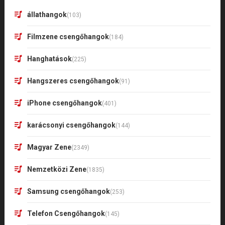
állathangok
(103)
Filmzene csengőhangok
(184)
Hanghatások
(225)
Hangszeres csengőhangok
(91)
iPhone csengőhangok
(401)
karácsonyi csengőhangok
(144)
Magyar Zene
(2349)
Nemzetközi Zene
(1835)
Samsung csengőhangok
(253)
Telefon Csengőhangok
(145)