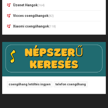
Üzenet Hangok
(164)
Vicces csengőhangok
(82)
Xiaomi csengőhangok
(118)
csengőhang letöltés ingyen
telefon csengőhang