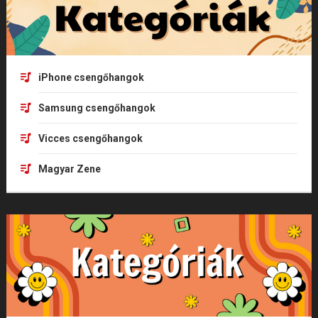
iPhone csengőhangok
Samsung csengőhangok
Vicces csengőhangok
Magyar Zene