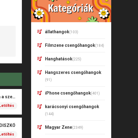
állathangok
(103)
Filmzene csengőhangok
(184)
Hanghatások
(225)
Hangszeres csengőhangok
(91)
iPhone csengőhangok
(401)
Rigó Mónika – Barna a szeme
Letöltés
karácsonyi csengőhangok
(144)
 DISZKÓ
Magyar Zene
(2349)
Letöltés