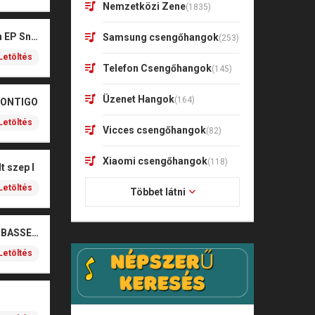
Nemzetközi Zene
(1835)
Kharagoz- Két végén EP Snitt
Samsung csengőhangok
(253)
Letöltés
Telefon Csengőhangok
(145)
Üzenet Hangok
(164)
CONTIGO
Letöltés
Vicces csengőhangok
(82)
Xiaomi csengőhangok
(118)
t szep I
Letöltés
Többet látni
SOBEL – BOŻE (NOIZBASSES REMIX)
Letöltés