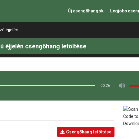
Új csengőhangok
Legjobb cse
zú éjjelén
ú éjjelén csengőhang letöltése
00:26
Csengőhang letöltése