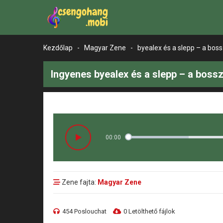
Kezdőlap
-
Magyar Zene
-
byealex és a slepp – a boss
Ingyenes byealex és a slepp – a bossz
00:00
Zene fajta:
Magyar Zene
454 Poslouchat
0 Letölthető fájlok