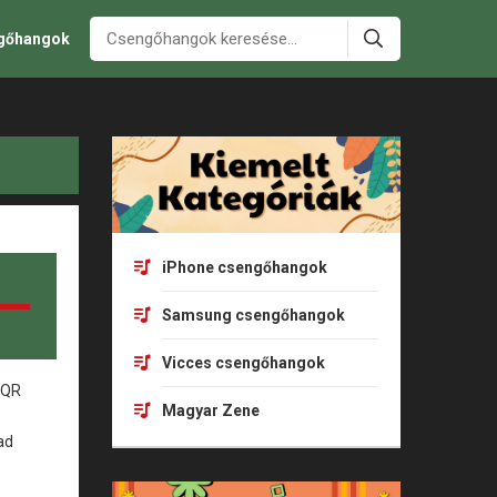
ngőhangok
iPhone csengőhangok
Samsung csengőhangok
Vicces csengőhangok
Magyar Zene