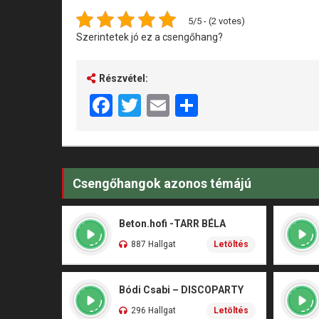
5/5 - (2 votes)
Szerintetek jó ez a csengőhang?
Részvétel:
Facebook
Twitter
Email
Share
Csengőhangok azonos témájú
Beton.hofi -TARR BÉLA
887 Hallgat
Letöltés
Bódi Csabi – DISCOPARTY
296 Hallgat
Letöltés