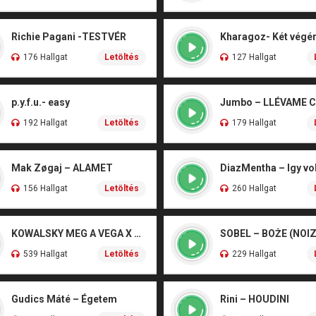
Richie Pagani -TESTVÉR
176 Hallgat
Letöltés
127 Hallgat
p.y.f.u.- easy
Jumbo – LLÉVAME 
192 Hallgat
Letöltés
179 Hallgat
Mak Zøgaj – ALAMET
DiazMentha – Igy vol
156 Hallgat
Letöltés
260 Hallgat
KOWALSKY MEG A VEGA X SZEBÉNYI DANI – CSÓNAK
539 Hallgat
Letöltés
229 Hallgat
Gudics Máté – Égetem
Rini – HOUDINI