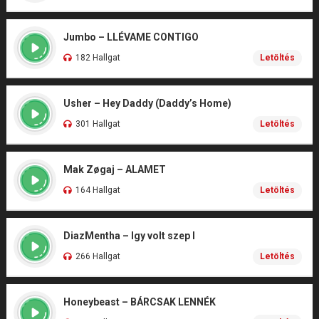
Jumbo – LLÉVAME CONTIGO
182 Hallgat
Letöltés
Usher – Hey Daddy (Daddy’s Home)
301 Hallgat
Letöltés
Mak Zøgaj – ALAMET
164 Hallgat
Letöltés
DiazMentha – Igy volt szep I
266 Hallgat
Letöltés
Honeybeast – BÁRCSAK LENNÉK