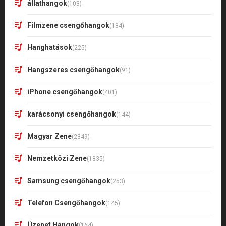
állathangok
(103)
Filmzene csengőhangok
(184)
Hanghatások
(225)
Hangszeres csengőhangok
(91)
iPhone csengőhangok
(401)
karácsonyi csengőhangok
(144)
Magyar Zene
(2349)
Nemzetközi Zene
(1835)
Samsung csengőhangok
(253)
Telefon Csengőhangok
(145)
Üzenet Hangok
(164)