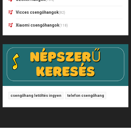
Vicces csengőhangok
(82)
Xiaomi csengőhangok
(118)
csengőhang letöltés ingyen
telefon csengőhang