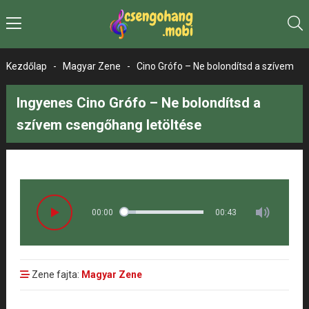
Kezdőlap
-
Magyar Zene
-
Cino Grófo – Ne bolondítsd a szívem
Ingyenes Cino Grófo – Ne bolondítsd a
szívem csengőhang letöltése
00:00
00:43
Zene fajta:
Magyar Zene