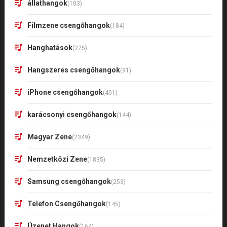
állathangok
(103)
Filmzene csengőhangok
(184)
Hanghatások
(225)
Hangszeres csengőhangok
(91)
iPhone csengőhangok
(401)
karácsonyi csengőhangok
(144)
Magyar Zene
(2349)
Nemzetközi Zene
(1835)
Samsung csengőhangok
(253)
Telefon Csengőhangok
(145)
Üzenet Hangok
(164)