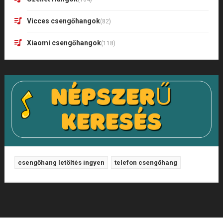
Vicces csengőhangok
(82)
Xiaomi csengőhangok
(118)
csengőhang letöltés ingyen
telefon csengőhang