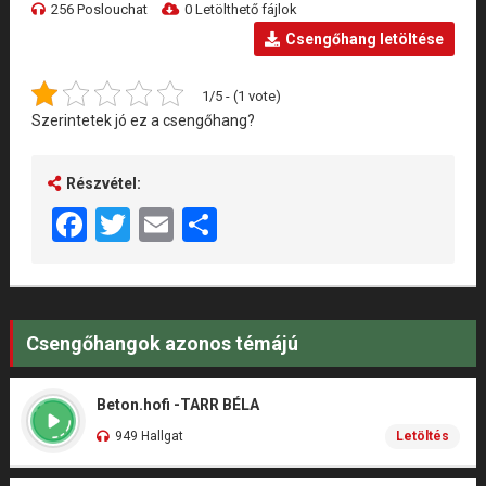
256 Poslouchat
0 Letölthető fájlok
Csengőhang letöltése
1/5 - (1 vote)
Szerintetek jó ez a csengőhang?
Részvétel:
Facebook
Twitter
Email
Share
Csengőhangok azonos témájú
Beton.hofi -TARR BÉLA
949 Hallgat
Letöltés