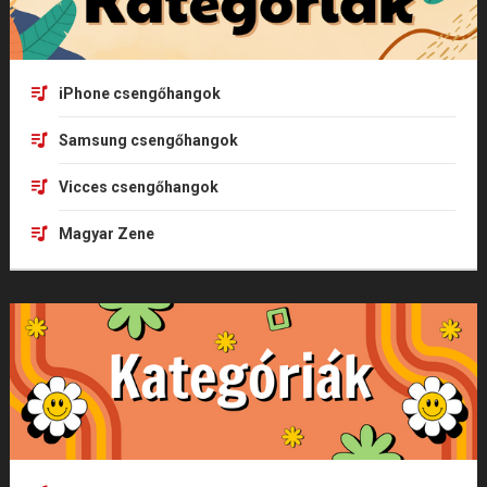
iPhone csengőhangok
Samsung csengőhangok
Vicces csengőhangok
Magyar Zene