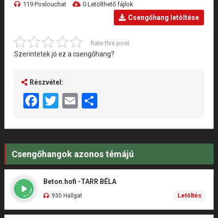
119 Poslouchat
0 Letölthető fájlok
Csengőhang letöltése
Rate this post
Szerintetek jó ez a csengőhang?
Részvétel:
Facebook
Twitter
Email
Share
Csengőhangok azonos témájú
Beton.hofi -TARR BÉLA
930 Hallgat
Letöltés