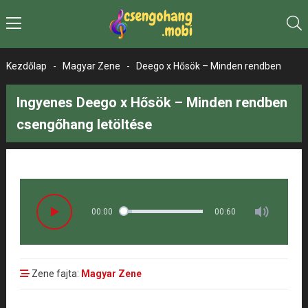
Kezdőlap
-
Magyar Zene
-
Deego x Hősök – Minden rendben
Ingyenes Deego x Hősök – Minden rendben
csengőhang letöltése
00:00
00:60
Zene fajta:
Magyar Zene