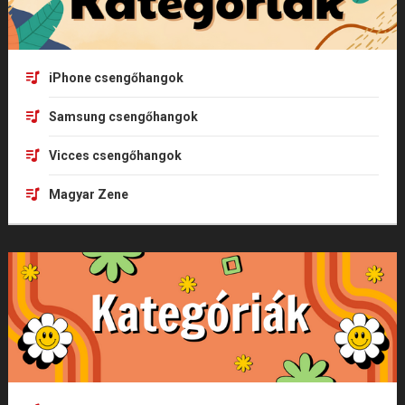
iPhone csengőhangok
Samsung csengőhangok
Vicces csengőhangok
Magyar Zene