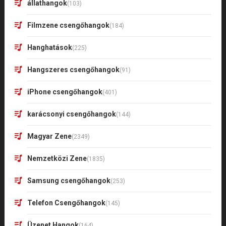
állathangok
(103)
Filmzene csengőhangok
(184)
Hanghatások
(225)
Hangszeres csengőhangok
(91)
iPhone csengőhangok
(401)
karácsonyi csengőhangok
(144)
Magyar Zene
(2349)
Nemzetközi Zene
(1835)
Samsung csengőhangok
(253)
Telefon Csengőhangok
(145)
Üzenet Hangok
(164)