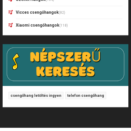
Vicces csengőhangok
(82)
Xiaomi csengőhangok
(118)
csengőhang letöltés ingyen
telefon csengőhang