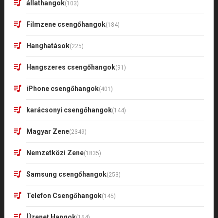
állathangok
(103)
Filmzene csengőhangok
(184)
Hanghatások
(225)
Hangszeres csengőhangok
(91)
iPhone csengőhangok
(401)
karácsonyi csengőhangok
(144)
Magyar Zene
(2349)
Nemzetközi Zene
(1835)
Samsung csengőhangok
(253)
Telefon Csengőhangok
(145)
Üzenet Hangok
(164)