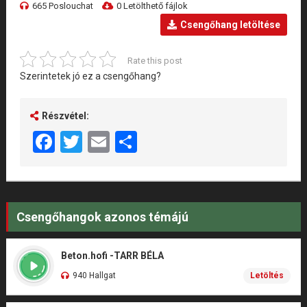
665 Poslouchat
0 Letölthető fájlok
Csengőhang letöltése
Rate this post
Szerintetek jó ez a csengőhang?
Részvétel:
Facebook
Twitter
Email
Share
Csengőhangok azonos témájú
Beton.hofi -TARR BÉLA
940 Hallgat
Letöltés