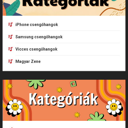
iPhone csengőhangok
Samsung csengőhangok
Vicces csengőhangok
Magyar Zene