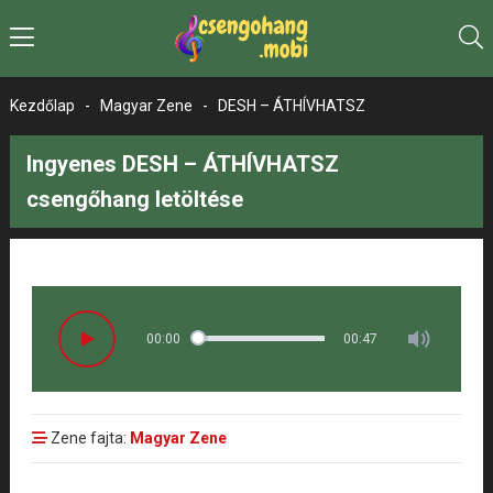
Kezdőlap
-
Magyar Zene
-
DESH – ÁTHÍVHATSZ
Ingyenes DESH – ÁTHÍVHATSZ
csengőhang letöltése
00:00
00:47
Zene fajta:
Magyar Zene