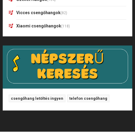
Vicces csengőhangok
(82)
Xiaomi csengőhangok
(118)
csengőhang letöltés ingyen
telefon csengőhang