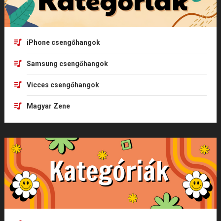
iPhone csengőhangok
Samsung csengőhangok
Vicces csengőhangok
Magyar Zene