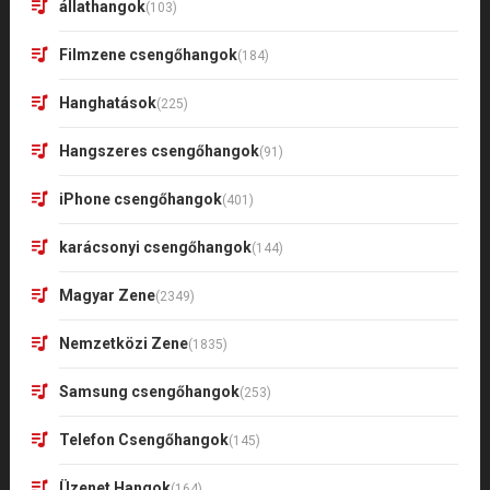
állathangok
(103)
Filmzene csengőhangok
(184)
Hanghatások
(225)
Hangszeres csengőhangok
(91)
iPhone csengőhangok
(401)
karácsonyi csengőhangok
(144)
Magyar Zene
(2349)
Nemzetközi Zene
(1835)
Samsung csengőhangok
(253)
Telefon Csengőhangok
(145)
Üzenet Hangok
(164)