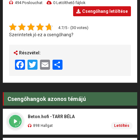
494 Poslouchat
0 Letölthető fájlok
Csengőhang letöltése
4.7/5 - (30 votes)
Szerintetek jó ez a csengőhang?
Részvétel:
Facebook
Twitter
Email
Share
Csengőhangok azonos témájú
Beton.hofi -TARR BÉLA
898 Hallgat
Letöltés