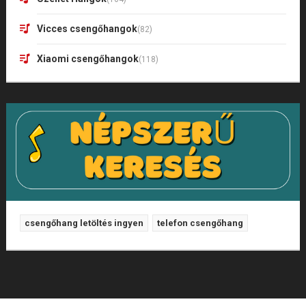
Vicces csengőhangok
(82)
Xiaomi csengőhangok
(118)
csengőhang letöltés ingyen
telefon csengőhang