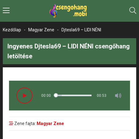
Kezdőlap
-
Magyar Zene
-
Djtesla69 – LIDI NÉNI
Ingyenes Djtesla69 – LIDI NÉNI csengőhang
letöltése
00:00
00:53
Zene fajta:
Magyar Zene