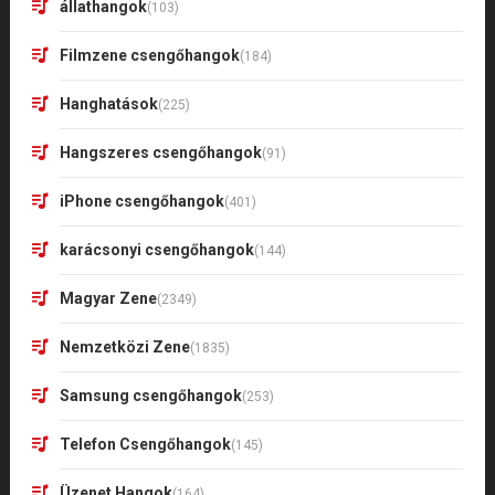
állathangok
(103)
Filmzene csengőhangok
(184)
Hanghatások
(225)
Hangszeres csengőhangok
(91)
iPhone csengőhangok
(401)
karácsonyi csengőhangok
(144)
Magyar Zene
(2349)
Nemzetközi Zene
(1835)
Samsung csengőhangok
(253)
Telefon Csengőhangok
(145)
Üzenet Hangok
(164)