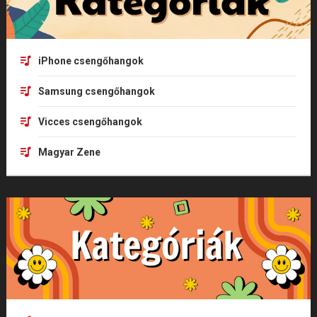
iPhone csengőhangok
Samsung csengőhangok
Vicces csengőhangok
Magyar Zene