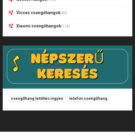
Vicces csengőhangok
(82)
Xiaomi csengőhangok
(118)
csengőhang letöltés ingyen
telefon csengőhang