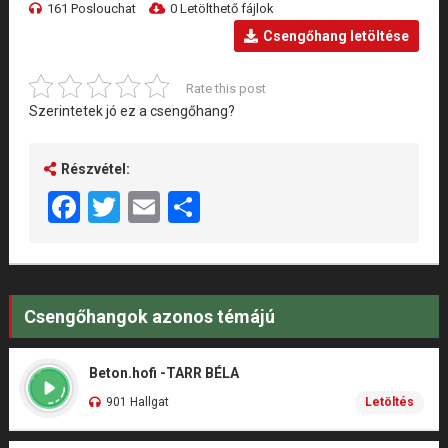
161 Poslouchat
0 Letölthető fájlok
Csengőhang letöltése
Rate this post
Szerintetek jó ez a csengőhang?
Részvétel:
Facebook
Twitter
Email
Share
Csengőhangok azonos témájú
Beton.hofi -TARR BÉLA
901 Hallgat
Letöltés