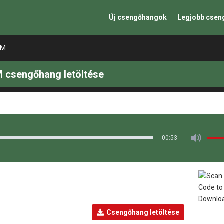
Új csengőhangok
Legjobb cse
EM
 csengőhang letöltése
00:53
Csengőhang letöltése