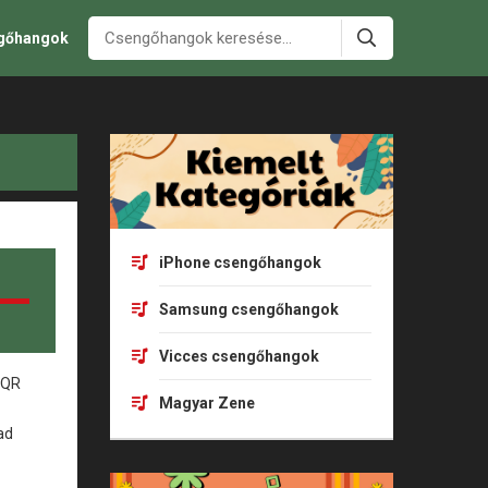
ngőhangok
iPhone csengőhangok
Samsung csengőhangok
Vicces csengőhangok
Magyar Zene