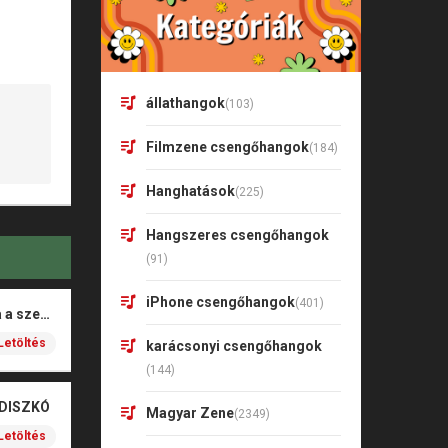
állathangok
(103)
Filmzene csengőhangok
(184)
Hanghatások
(225)
Hangszeres csengőhangok
(91)
iPhone csengőhangok
(401)
Rigó Mónika – Barna a szeme
Letöltés
karácsonyi csengőhangok
(144)
 DISZKÓ
Magyar Zene
(2349)
Letöltés