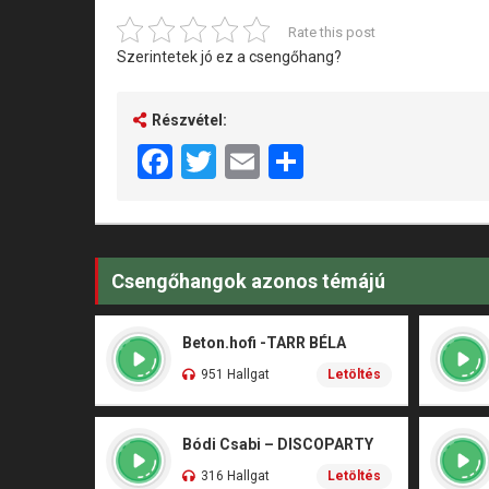
Rate this post
Szerintetek jó ez a csengőhang?
Részvétel:
Facebook
Twitter
Email
Share
Csengőhangok azonos témájú
Beton.hofi -TARR BÉLA
951 Hallgat
Letöltés
Bódi Csabi – DISCOPARTY
316 Hallgat
Letöltés