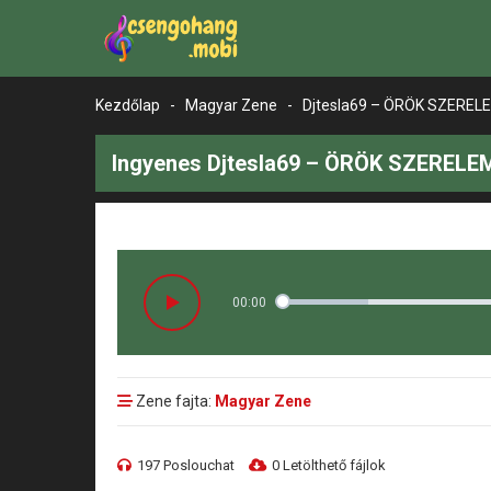
Kezdőlap
-
Magyar Zene
-
Djtesla69 – ÖRÖK SZEREL
Ingyenes Djtesla69 – ÖRÖK SZERELEM
00:00
Zene fajta:
Magyar Zene
197 Poslouchat
0 Letölthető fájlok