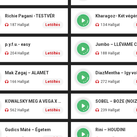
Richie Pagani -TESTVÉR
187 Hallgat
Letöltés
134 Hallgat
p.y.f.u.- easy
Jumbo – LLÉVAME 
204 Hallgat
Letöltés
188 Hallgat
Mak Zøgaj – ALAMET
DiazMentha – Igy vol
166 Hallgat
Letöltés
272 Hallgat
KOWALSKY MEG A VEGA X SZEBÉNYI DANI – CSÓNAK
562 Hallgat
Letöltés
239 Hallgat
Gudics Máté – Égetem
Rini – HOUDINI