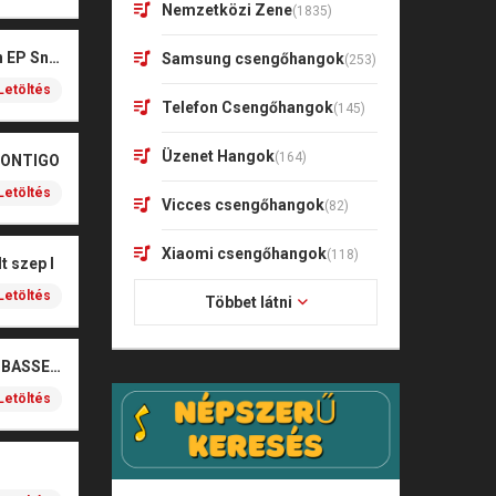
Nemzetközi Zene
(1835)
Kharagoz- Két végén EP Snitt
Samsung csengőhangok
(253)
Letöltés
Telefon Csengőhangok
(145)
Üzenet Hangok
(164)
CONTIGO
Letöltés
Vicces csengőhangok
(82)
Xiaomi csengőhangok
(118)
t szep I
Letöltés
Többet látni
SOBEL – BOŻE (NOIZBASSES REMIX)
Letöltés