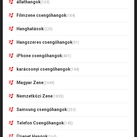
állathangok
(103)
Filmzene csengőhangok
(184)
Hanghatások
(225)
Hangszeres csengőhangok
(91)
iPhone csengőhangok
(401)
karácsonyi csengőhangok
(144)
Magyar Zene
(2349)
Nemzetközi Zene
(1835)
Samsung csengőhangok
(253)
Telefon Csengőhangok
(145)
Üzenet Hangok
(164)