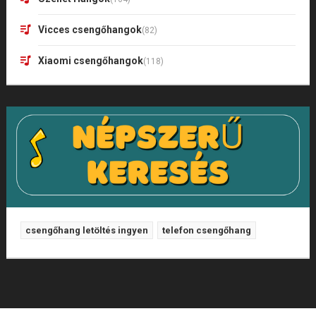
Vicces csengőhangok
(82)
Xiaomi csengőhangok
(118)
csengőhang letöltés ingyen
telefon csengőhang