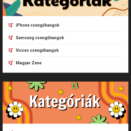
iPhone csengőhangok
Samsung csengőhangok
Vicces csengőhangok
Magyar Zene