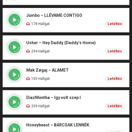
Jumbo – LLÉVAME CONTIGO
178 Hallgat
Letöltés
Usher – Hey Daddy (Daddy’s Home)
294 Hallgat
Letöltés
Mak Zøgaj – ALAMET
155 Hallgat
Letöltés
DiazMentha – Igy volt szep I
259 Hallgat
Letöltés
Honeybeast – BÁRCSAK LENNÉK