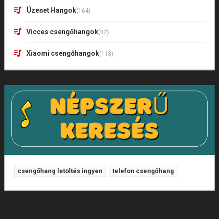
Üzenet Hangok
(164)
Vicces csengőhangok
(82)
Xiaomi csengőhangok
(118)
csengőhang letöltés ingyen
telefon csengőhang