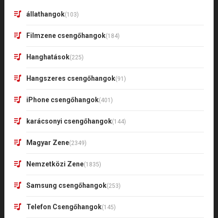
állathangok
(103)
Filmzene csengőhangok
(184)
Hanghatások
(225)
Hangszeres csengőhangok
(91)
iPhone csengőhangok
(401)
karácsonyi csengőhangok
(144)
Magyar Zene
(2349)
Nemzetközi Zene
(1835)
Samsung csengőhangok
(253)
Telefon Csengőhangok
(145)