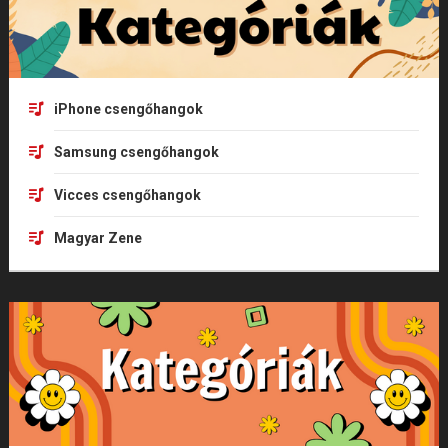
iPhone csengőhangok
Samsung csengőhangok
Vicces csengőhangok
Magyar Zene