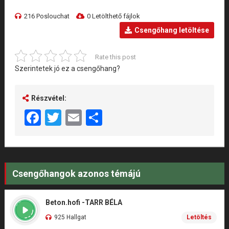
216 Poslouchat
0 Letölthető fájlok
Csengőhang letöltése
Rate this post
Szerintetek jó ez a csengőhang?
Részvétel:
Facebook
Twitter
Email
Share
Csengőhangok azonos témájú
Beton.hofi -TARR BÉLA
925 Hallgat
Letöltés