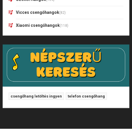
Vicces csengőhangok
(82)
Xiaomi csengőhangok
(118)
csengőhang letöltés ingyen
telefon csengőhang