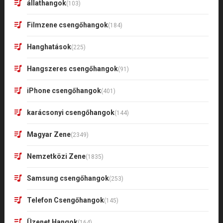
állathangok
(103)
Filmzene csengőhangok
(184)
Hanghatások
(225)
Hangszeres csengőhangok
(91)
iPhone csengőhangok
(401)
karácsonyi csengőhangok
(144)
Magyar Zene
(2349)
Nemzetközi Zene
(1835)
Samsung csengőhangok
(253)
Telefon Csengőhangok
(145)
Üzenet Hangok
(164)