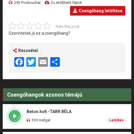
292 Poslouchat
0 Letölthető fájlok
Csengőhang letöltése
Rate this post
Szerintetek jó ez a csengőhang?
Részvétel:
Facebook
Twitter
Email
Share
Csengőhangok azonos témájú
Beton.hofi -TARR BÉLA
939 Hallgat
Letöltés