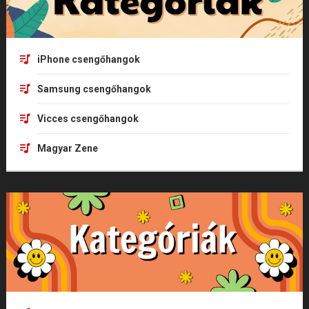
iPhone csengőhangok
Samsung csengőhangok
Vicces csengőhangok
Magyar Zene