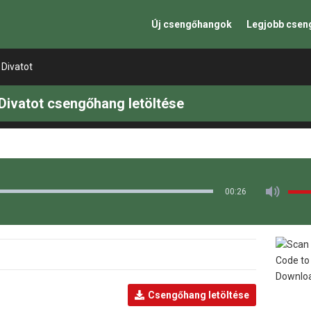
Új csengőhangok
Legjobb cse
 Divatot
 Divatot csengőhang letöltése
00:26
Csengőhang letöltése