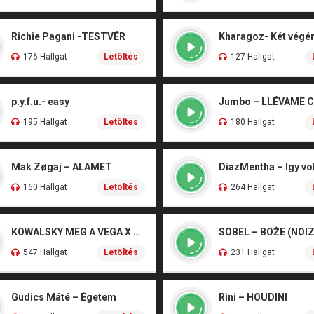
Richie Pagani -TESTVÉR
176 Hallgat
Letöltés
127 Hallgat
p.y.f.u.- easy
Jumbo – LLÉVAME 
195 Hallgat
Letöltés
180 Hallgat
Mak Zøgaj – ALAMET
DiazMentha – Igy vol
160 Hallgat
Letöltés
264 Hallgat
KOWALSKY MEG A VEGA X SZEBÉNYI DANI – CSÓNAK
547 Hallgat
Letöltés
231 Hallgat
Gudics Máté – Égetem
Rini – HOUDINI