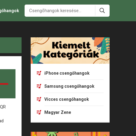
ngőhangok
iPhone csengőhangok
Samsung csengőhangok
Vicces csengőhangok
Magyar Zene