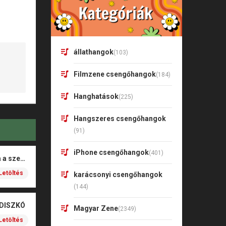
állathangok
(103)
Filmzene csengőhangok
(184)
Hanghatások
(225)
Hangszeres csengőhangok
(91)
iPhone csengőhangok
(401)
Rigó Mónika – Barna a szeme
Letöltés
karácsonyi csengőhangok
(144)
 DISZKÓ
Magyar Zene
(2349)
Letöltés