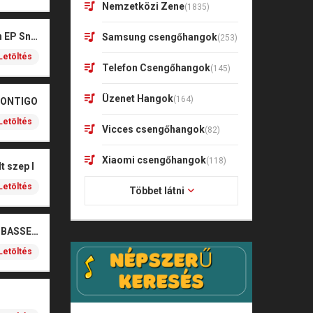
Nemzetközi Zene
(1835)
Kharagoz- Két végén EP Snitt
Samsung csengőhangok
(253)
Letöltés
Telefon Csengőhangok
(145)
Üzenet Hangok
(164)
CONTIGO
Letöltés
Vicces csengőhangok
(82)
Xiaomi csengőhangok
(118)
t szep I
Letöltés
Többet látni
SOBEL – BOŻE (NOIZBASSES REMIX)
Letöltés