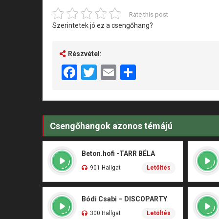
Rate this post
Szerintetek jó ez a csengőhang?
Részvétel:
Facebook
Twitter
Email
Share
Csengőhangok azonos témájú
Beton.hofi -TARR BÉLA
901 Hallgat
Letöltés
Bódi Csabi – DISCOPARTY
300 Hallgat
Letöltés