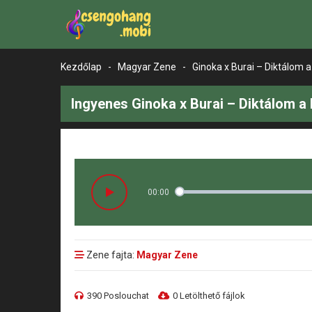
Kezdőlap
-
Magyar Zene
-
Ginoka x Burai – Diktálom a
Ingyenes Ginoka x Burai – Diktálom a
00:00
Zene fajta:
Magyar Zene
390 Poslouchat
0 Letölthető fájlok