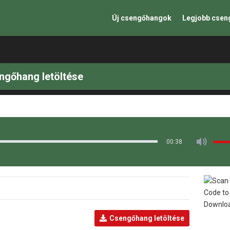
Új csengőhangok
Legjobb cse
ngőhang letöltése
00:38
Csengőhang letöltése