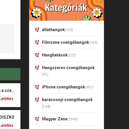
állathangok
(103)
Filmzene csengőhangok
(184)
Hanghatások
(225)
Hangszeres csengőhangok
(91)
iPhone csengőhangok
(401)
Rigó Mónika – Barna a szeme
Letöltés
karácsonyi csengőhangok
(144)
 DISZKÓ
Magyar Zene
(2349)
Letöltés