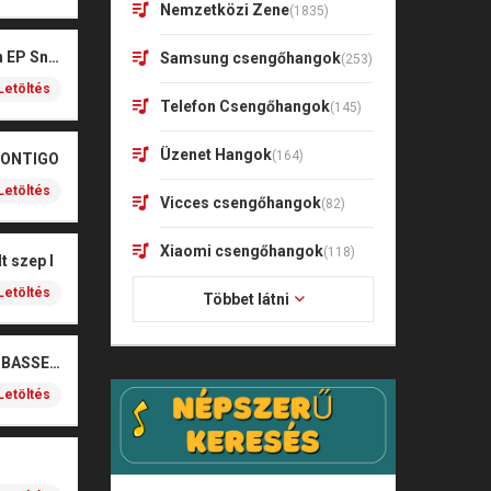
Nemzetközi Zene
(1835)
Kharagoz- Két végén EP Snitt
Samsung csengőhangok
(253)
Letöltés
Telefon Csengőhangok
(145)
Üzenet Hangok
(164)
CONTIGO
Letöltés
Vicces csengőhangok
(82)
Xiaomi csengőhangok
(118)
t szep I
Letöltés
Többet látni
SOBEL – BOŻE (NOIZBASSES REMIX)
Letöltés