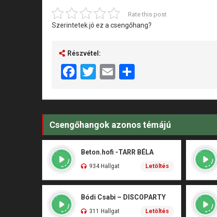
Rate this post
Szerintetek jó ez a csengőhang?
Részvétel:
Facebook
Twitter
Email
Share
Csengőhangok azonos témájú
Beton.hofi -TARR BÉLA
934 Hallgat
Letöltés
Bódi Csabi – DISCOPARTY
311 Hallgat
Letöltés