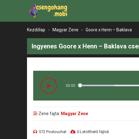
Kezdőlap
-
Magyar Zene
-
Goore x Henn – Baklava
Ingyenes Goore x Henn – Baklava cse
00:00
Zene fajta:
Magyar Zene
572 Poslouchat
0 Letölthető fájlok