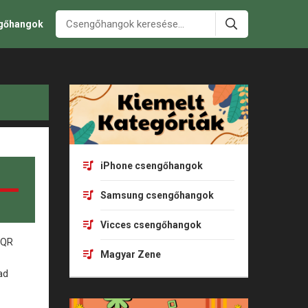
ngőhangok
iPhone csengőhangok
Samsung csengőhangok
Vicces csengőhangok
Magyar Zene