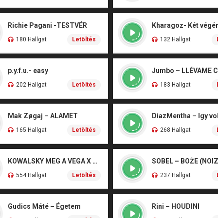
Richie Pagani -TESTVÉR
180 Hallgat
Letöltés
132 Hallgat
p.y.f.u.- easy
Jumbo – LLÉVAME 
202 Hallgat
Letöltés
183 Hallgat
Mak Zøgaj – ALAMET
DiazMentha – Igy vol
165 Hallgat
Letöltés
268 Hallgat
KOWALSKY MEG A VEGA X SZEBÉNYI DANI – CSÓNAK
554 Hallgat
Letöltés
237 Hallgat
Gudics Máté – Égetem
Rini – HOUDINI