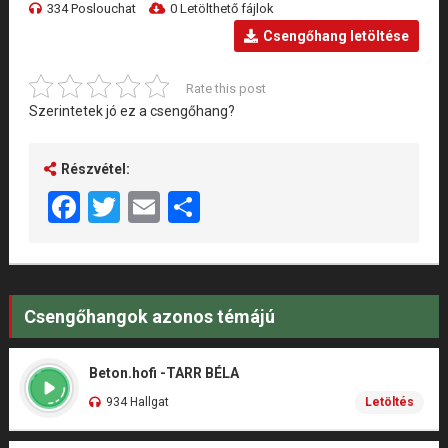
334 Poslouchat
0 Letölthető fájlok
Csengőhang letöltése
Rate this post
Szerintetek jó ez a csengőhang?
Részvétel:
Facebook
Twitter
Email
Share
Csengőhangok azonos témájú
Beton.hofi -TARR BÉLA
934 Hallgat
Letöltés