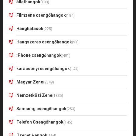
állathangok
(103)
Filmzene csengőhangok
(184)
Hanghatások
(225)
Hangszeres csengőhangok
(91)
iPhone csengőhangok
(401)
karácsonyi csengőhangok
(144)
Magyar Zene
(2349)
Nemzetközi Zene
(1835)
Samsung csengőhangok
(253)
Telefon Csengőhangok
(145)
Üzenet Hangok
(164)