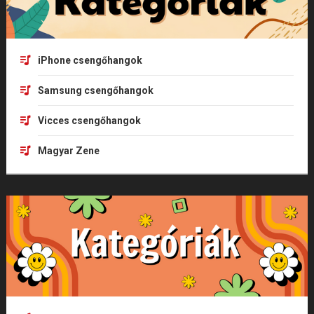
iPhone csengőhangok
Samsung csengőhangok
Vicces csengőhangok
Magyar Zene