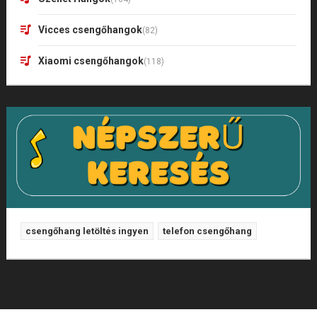
Vicces csengőhangok
(82)
Xiaomi csengőhangok
(118)
csengőhang letöltés ingyen
telefon csengőhang