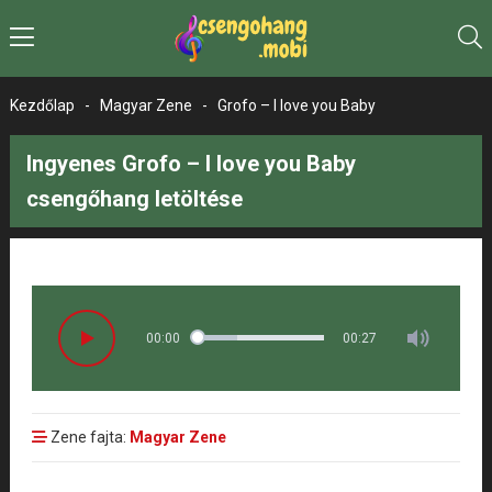
Kezdőlap
-
Magyar Zene
-
Grofo – I love you Baby
Ingyenes Grofo – I love you Baby
csengőhang letöltése
00:00
00:27
Zene fajta:
Magyar Zene