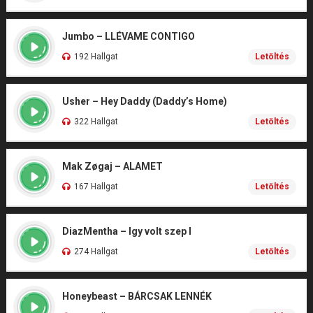
Jumbo – LLÉVAME CONTIGO
192 Hallgat
Letöltés
Usher – Hey Daddy (Daddy’s Home)
322 Hallgat
Letöltés
Mak Zøgaj – ALAMET
167 Hallgat
Letöltés
DiazMentha – Igy volt szep I
274 Hallgat
Letöltés
Honeybeast – BÁRCSAK LENNÉK