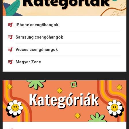
iPhone csengőhangok
Samsung csengőhangok
Vicces csengőhangok
Magyar Zene