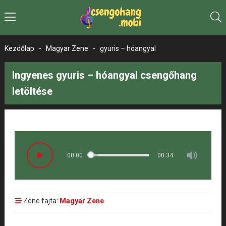
Kezdőlap
-
Magyar Zene
-
gyuris – hóangyal
Ingyenes gyuris – hóangyal csengőhang
letöltése
00:00
00:34
Zene fajta:
Magyar Zene