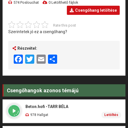
574 Poslouchat
0 Letölthető fájlok
Csengőhang letöltése
Rate this post
Szerintetek jó ez a csengőhang?
Részvétel:
Facebook
Twitter
Email
Share
Csengőhangok azonos témájú
Beton.hofi -TARR BÉLA
978 Hallgat
Letöltés