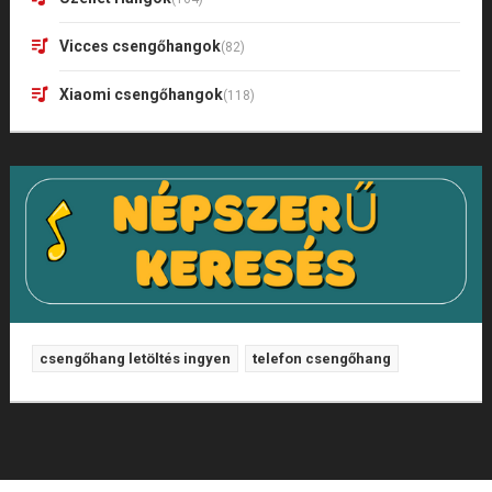
Vicces csengőhangok
(82)
Xiaomi csengőhangok
(118)
csengőhang letöltés ingyen
telefon csengőhang