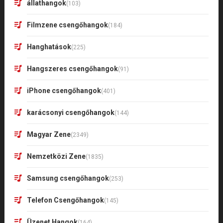
állathangok
(103)
Filmzene csengőhangok
(184)
Hanghatások
(225)
Hangszeres csengőhangok
(91)
iPhone csengőhangok
(401)
karácsonyi csengőhangok
(144)
Magyar Zene
(2349)
Nemzetközi Zene
(1835)
Samsung csengőhangok
(253)
Telefon Csengőhangok
(145)
Üzenet Hangok
(164)