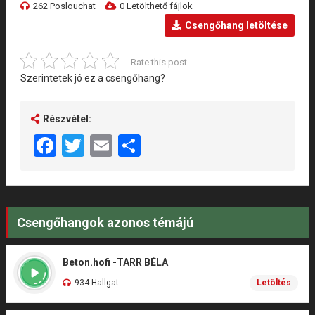
262 Poslouchat
0 Letölthető fájlok
Csengőhang letöltése
Rate this post
Szerintetek jó ez a csengőhang?
Részvétel:
Facebook
Twitter
Email
Share
Csengőhangok azonos témájú
Beton.hofi -TARR BÉLA
934 Hallgat
Letöltés