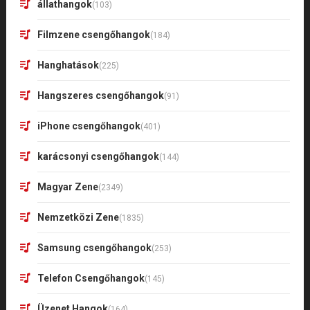
állathangok
(103)
Filmzene csengőhangok
(184)
Hanghatások
(225)
Hangszeres csengőhangok
(91)
iPhone csengőhangok
(401)
karácsonyi csengőhangok
(144)
Magyar Zene
(2349)
Nemzetközi Zene
(1835)
Samsung csengőhangok
(253)
Telefon Csengőhangok
(145)
Üzenet Hangok
(164)