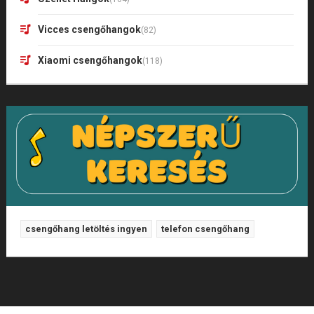
Vicces csengőhangok
(82)
Xiaomi csengőhangok
(118)
csengőhang letöltés ingyen
telefon csengőhang