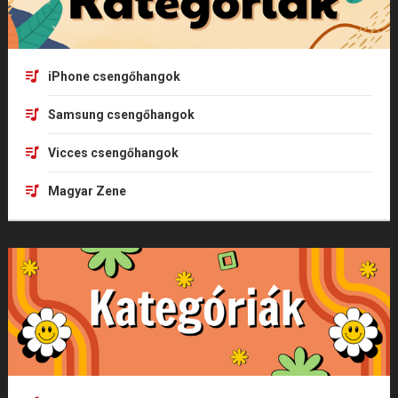
iPhone csengőhangok
Samsung csengőhangok
Vicces csengőhangok
Magyar Zene