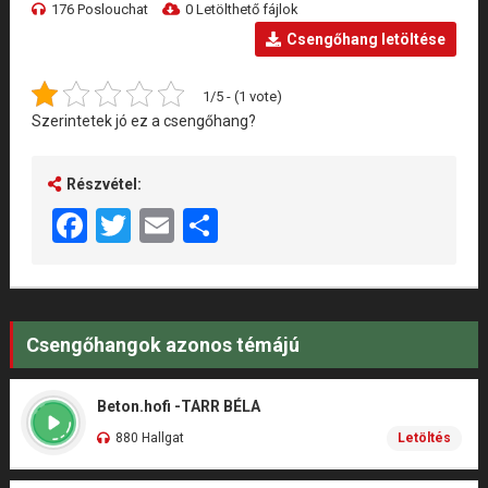
176 Poslouchat
0 Letölthető fájlok
Csengőhang letöltése
1/5 - (1 vote)
Szerintetek jó ez a csengőhang?
Részvétel:
Facebook
Twitter
Email
Share
Csengőhangok azonos témájú
Beton.hofi -TARR BÉLA
880 Hallgat
Letöltés