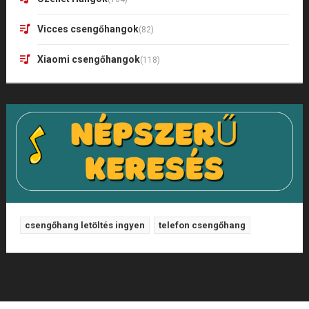
Vicces csengőhangok
(82)
Xiaomi csengőhangok
(118)
csengőhang letöltés ingyen
telefon csengőhang