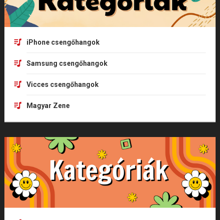
iPhone csengőhangok
Samsung csengőhangok
Vicces csengőhangok
Magyar Zene