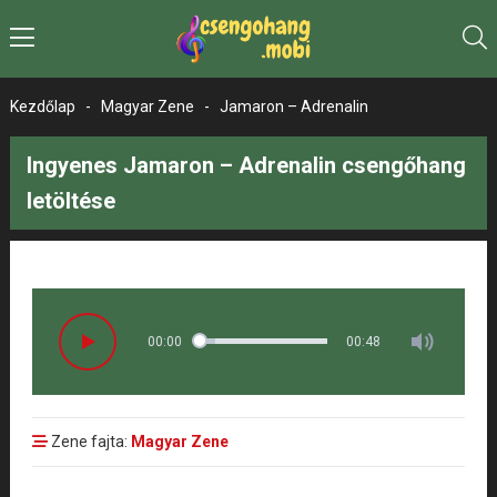
Kezdőlap
-
Magyar Zene
-
Jamaron – Adrenalin
Ingyenes Jamaron – Adrenalin csengőhang
letöltése
00:00
00:48
Zene fajta:
Magyar Zene