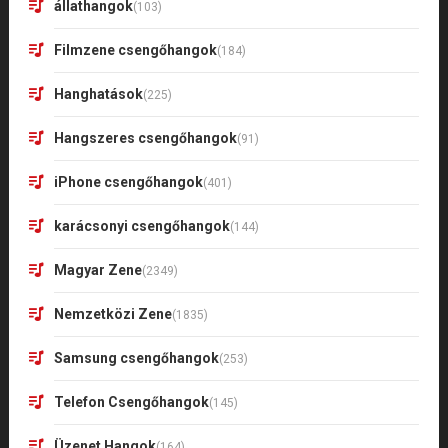
állathangok
(103)
Filmzene csengőhangok
(184)
Hanghatások
(225)
Hangszeres csengőhangok
(91)
iPhone csengőhangok
(401)
karácsonyi csengőhangok
(144)
Magyar Zene
(2349)
Nemzetközi Zene
(1835)
Samsung csengőhangok
(253)
Telefon Csengőhangok
(145)
Üzenet Hangok
(164)