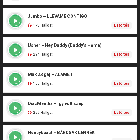
Jumbo – LLÉVAME CONTIGO
178 Hallgat
Letöltés
Usher – Hey Daddy (Daddy’s Home)
294 Hallgat
Letöltés
Mak Zøgaj – ALAMET
155 Hallgat
Letöltés
DiazMentha – Igy volt szep I
259 Hallgat
Letöltés
Honeybeast – BÁRCSAK LENNÉK