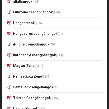
állathangok
(103)
Filmzene csengőhangok
(184)
Hanghatások
(225)
Hangszeres csengőhangok
(91)
iPhone csengőhangok
(401)
karácsonyi csengőhangok
(144)
Magyar Zene
(2349)
Nemzetközi Zene
(1835)
Samsung csengőhangok
(253)
Telefon Csengőhangok
(145)
Üzenet Hangok
(164)