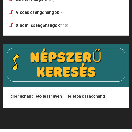
Vicces csengőhangok
(82)
Xiaomi csengőhangok
(118)
csengőhang letöltés ingyen
telefon csengőhang