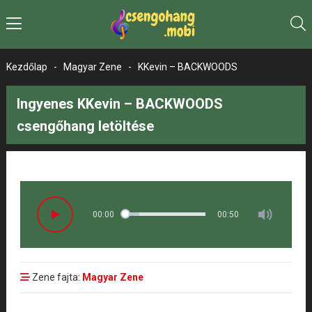
Kezdőlap
-
Magyar Zene
-
KKevin – BACKWOODS
Ingyenes KKevin – BACKWOODS
csengőhang letöltése
00:00
00:50
Zene fajta:
Magyar Zene