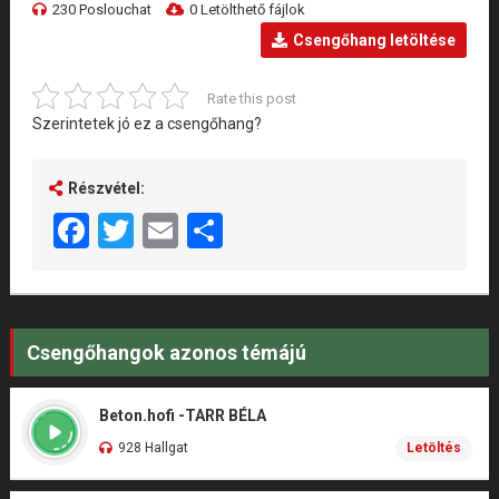
230 Poslouchat
0 Letölthető fájlok
Csengőhang letöltése
Rate this post
Szerintetek jó ez a csengőhang?
Részvétel:
Facebook
Twitter
Email
Share
Csengőhangok azonos témájú
Beton.hofi -TARR BÉLA
928 Hallgat
Letöltés