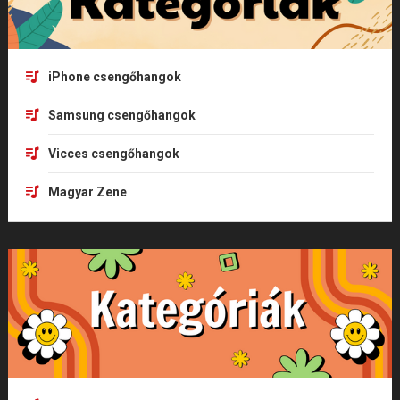
iPhone csengőhangok
Samsung csengőhangok
Vicces csengőhangok
Magyar Zene