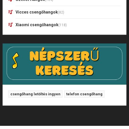
Vicces csengőhangok
(82)
Xiaomi csengőhangok
(118)
csengőhang letöltés ingyen
telefon csengőhang