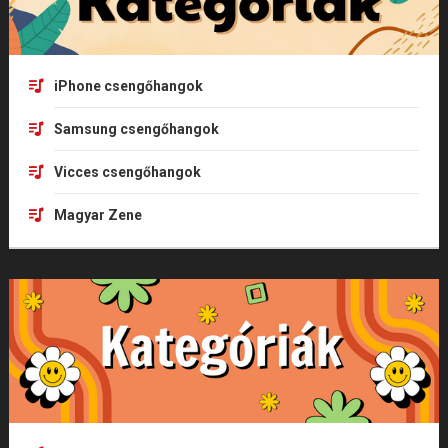
iPhone csengőhangok
Samsung csengőhangok
Vicces csengőhangok
Magyar Zene