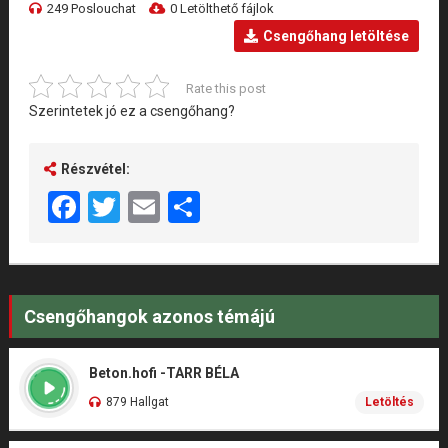
249 Poslouchat
0 Letölthető fájlok
Csengőhang letöltése
Rate this post
Szerintetek jó ez a csengőhang?
Részvétel:
Facebook
Twitter
Email
Share
Csengőhangok azonos témájú
Beton.hofi -TARR BÉLA
879 Hallgat
Letöltés