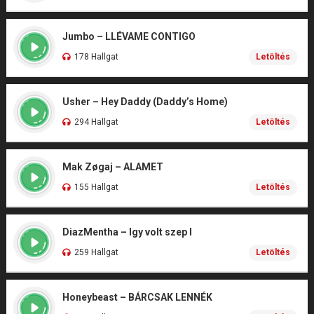
Jumbo – LLÉVAME CONTIGO
178 Hallgat
Letöltés
Usher – Hey Daddy (Daddy’s Home)
294 Hallgat
Letöltés
Mak Zøgaj – ALAMET
155 Hallgat
Letöltés
DiazMentha – Igy volt szep I
259 Hallgat
Letöltés
Honeybeast – BÁRCSAK LENNÉK