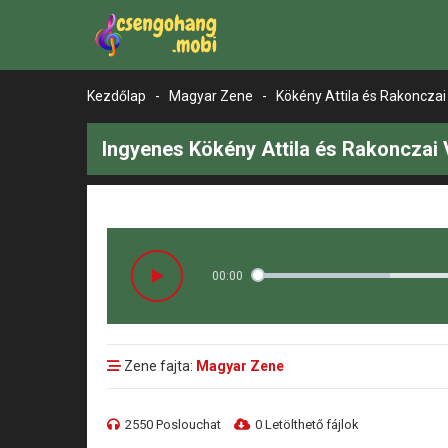
Kezdőlap
-
Magyar Zene
-
Kökény Attila és Rakonczai 
Ingyenes Kökény Attila és Rakonczai 
00:00
Zene fajta:
Magyar Zene
2550 Poslouchat
0 Letölthető fájlok