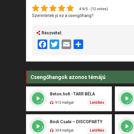
4.9/5 - (12 votes)
Szerintetek jó ez a csengőhang?
Részvétel:
Facebook
Twitter
Email
Share
Csengőhangok azonos témájú
Beton.hofi -TARR BÉLA
915 Hallgat
Letöltés
Bódi Csabi – DISCOPARTY
304 Hallgat
Letöltés