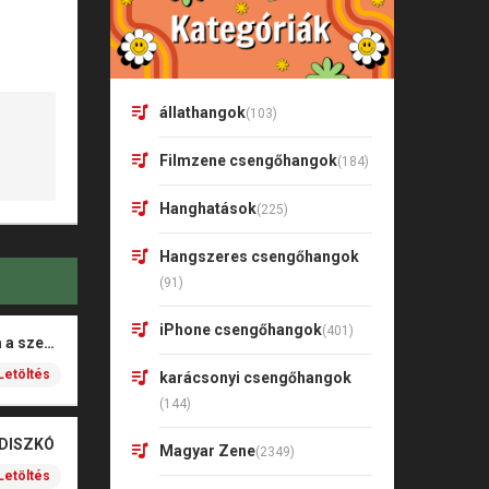
állathangok
(103)
Filmzene csengőhangok
(184)
Hanghatások
(225)
Hangszeres csengőhangok
(91)
iPhone csengőhangok
(401)
Rigó Mónika – Barna a szeme
Letöltés
karácsonyi csengőhangok
(144)
 DISZKÓ
Magyar Zene
(2349)
Letöltés