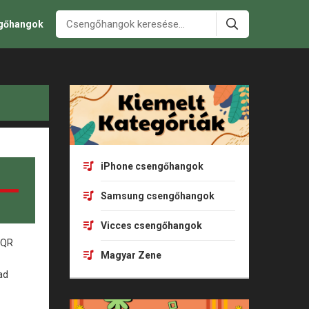
ngőhangok
iPhone csengőhangok
Samsung csengőhangok
Vicces csengőhangok
Magyar Zene