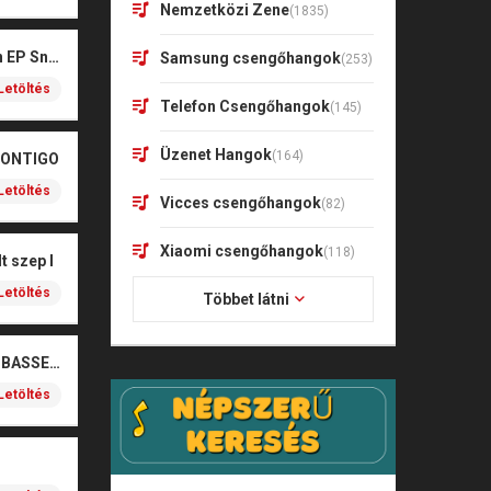
Nemzetközi Zene
(1835)
Kharagoz- Két végén EP Snitt
Samsung csengőhangok
(253)
Letöltés
Telefon Csengőhangok
(145)
Üzenet Hangok
(164)
CONTIGO
Letöltés
Vicces csengőhangok
(82)
Xiaomi csengőhangok
(118)
t szep I
Letöltés
Többet látni
SOBEL – BOŻE (NOIZBASSES REMIX)
Letöltés