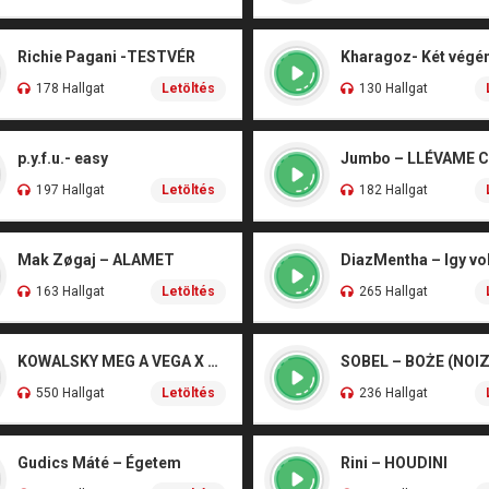
Richie Pagani -TESTVÉR
178 Hallgat
Letöltés
130 Hallgat
p.y.f.u.- easy
Jumbo – LLÉVAME 
197 Hallgat
Letöltés
182 Hallgat
Mak Zøgaj – ALAMET
DiazMentha – Igy vol
163 Hallgat
Letöltés
265 Hallgat
KOWALSKY MEG A VEGA X SZEBÉNYI DANI – CSÓNAK
550 Hallgat
Letöltés
236 Hallgat
Gudics Máté – Égetem
Rini – HOUDINI