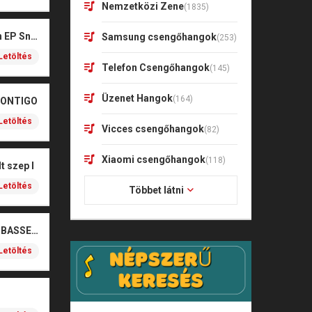
Nemzetközi Zene
(1835)
Kharagoz- Két végén EP Snitt
Samsung csengőhangok
(253)
Letöltés
Telefon Csengőhangok
(145)
Üzenet Hangok
(164)
CONTIGO
Letöltés
Vicces csengőhangok
(82)
Xiaomi csengőhangok
(118)
t szep I
Letöltés
Többet látni
SOBEL – BOŻE (NOIZBASSES REMIX)
Letöltés