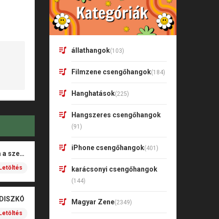
állathangok
(103)
Filmzene csengőhangok
(184)
Hanghatások
(225)
Hangszeres csengőhangok
(91)
iPhone csengőhangok
(401)
Rigó Mónika – Barna a szeme
Letöltés
karácsonyi csengőhangok
(144)
 DISZKÓ
Magyar Zene
(2349)
Letöltés