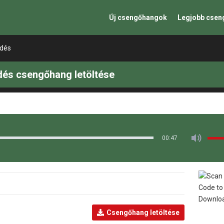
Új csengőhangok
Legjobb cse
edés
dés csengőhang letöltése
00:47
Csengőhang letöltése