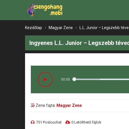
Kezdőlap
-
Magyar Zene
-
L.L. Junior – Legszebb tév
Ingyenes L.L. Junior – Legszebb téve
00:00
Zene fajta:
Magyar Zene
751 Poslouchat
0 Letölthető fájlok