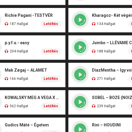
Richie Pagani -TESTVÉR
187 Hallgat
Letöltés
134 Hallgat
p.y.f.u.- easy
Jumbo – LLÉVAME 
204 Hallgat
Letöltés
188 Hallgat
Mak Zøgaj – ALAMET
DiazMentha – Igy vol
166 Hallgat
Letöltés
271 Hallgat
KOWALSKY MEG A VEGA X SZEBÉNYI DANI – CSÓNAK
562 Hallgat
Letöltés
239 Hallgat
Gudics Máté – Égetem
Rini – HOUDINI