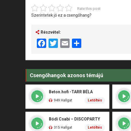
Rate this post
Szerintetek jó ez a csengőhang?
Részvétel:
Facebook
Twitter
Email
Share
Csengőhangok azonos témájú
Beton.hofi -TARR BÉLA
949 Hallgat
Letöltés
Bódi Csabi – DISCOPARTY
315 Hallgat
Letöltés