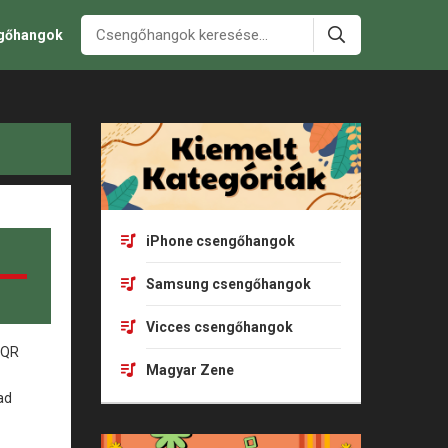
ngőhangok
iPhone csengőhangok
Samsung csengőhangok
Vicces csengőhangok
Magyar Zene