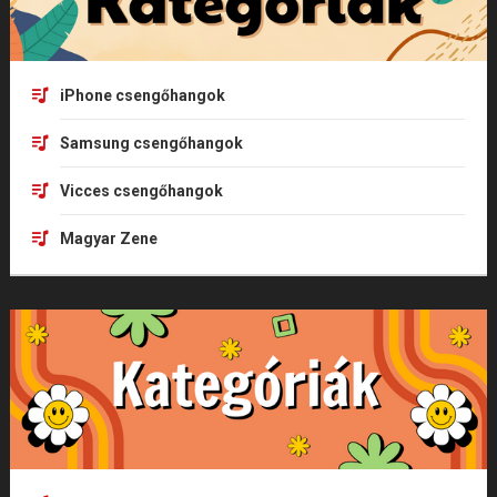
iPhone csengőhangok
Samsung csengőhangok
Vicces csengőhangok
Magyar Zene