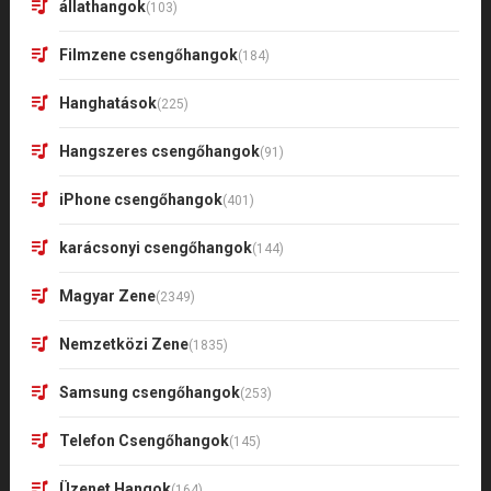
állathangok
(103)
Filmzene csengőhangok
(184)
Hanghatások
(225)
Hangszeres csengőhangok
(91)
iPhone csengőhangok
(401)
karácsonyi csengőhangok
(144)
Magyar Zene
(2349)
Nemzetközi Zene
(1835)
Samsung csengőhangok
(253)
Telefon Csengőhangok
(145)
Üzenet Hangok
(164)