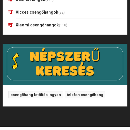
Vicces csengőhangok
(82)
Xiaomi csengőhangok
(118)
csengőhang letöltés ingyen
telefon csengőhang