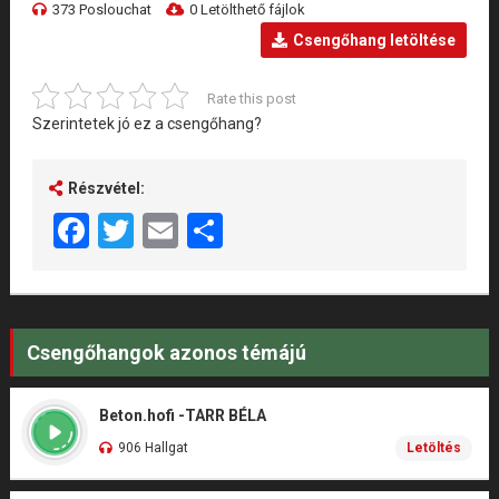
373 Poslouchat
0 Letölthető fájlok
Csengőhang letöltése
Rate this post
Szerintetek jó ez a csengőhang?
Részvétel:
Facebook
Twitter
Email
Share
Csengőhangok azonos témájú
Beton.hofi -TARR BÉLA
906 Hallgat
Letöltés