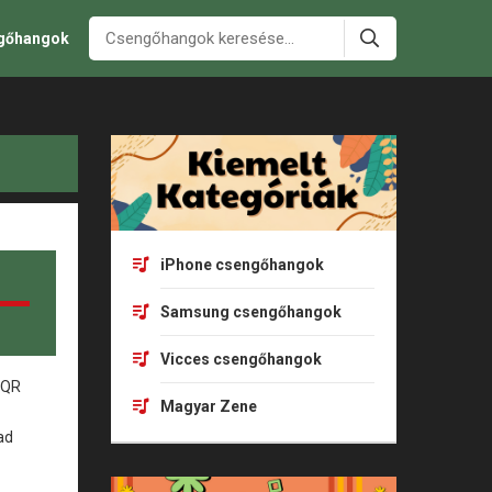
ngőhangok
iPhone csengőhangok
Samsung csengőhangok
Vicces csengőhangok
Magyar Zene