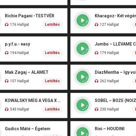
Richie Pagani -TESTVÉR
176 Hallgat
Letöltés
127 Hallgat
p.y.f.u.- easy
Jumbo – LLÉVAME 
194 Hallgat
Letöltés
179 Hallgat
Mak Zøgaj – ALAMET
DiazMentha – Igy vol
157 Hallgat
Letöltés
262 Hallgat
KOWALSKY MEG A VEGA X SZEBÉNYI DANI – CSÓNAK
543 Hallgat
Letöltés
230 Hallgat
Gudics Máté – Égetem
Rini – HOUDINI