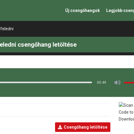
Új csengőhangok
Legjobb cse
feledni
eledni csengőhang letöltése
00:49
Csengőhang letöltése