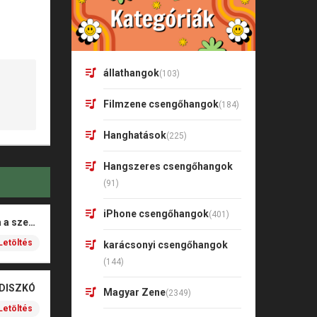
állathangok
(103)
Filmzene csengőhangok
(184)
Hanghatások
(225)
Hangszeres csengőhangok
(91)
iPhone csengőhangok
(401)
Rigó Mónika – Barna a szeme
Letöltés
karácsonyi csengőhangok
(144)
 DISZKÓ
Magyar Zene
(2349)
Letöltés