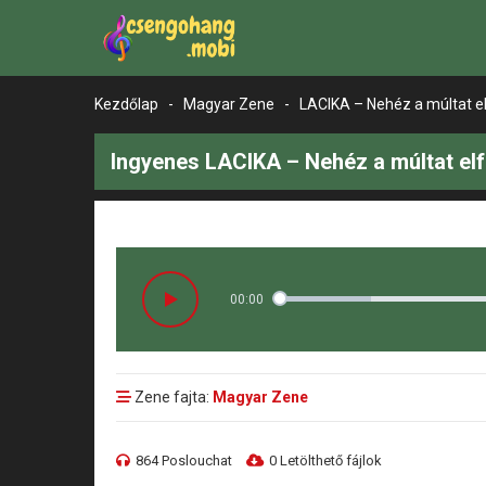
Kezdőlap
-
Magyar Zene
-
LACIKA – Nehéz a múltat el
Ingyenes LACIKA – Nehéz a múltat elf
00:00
Zene fajta:
Magyar Zene
864 Poslouchat
0 Letölthető fájlok