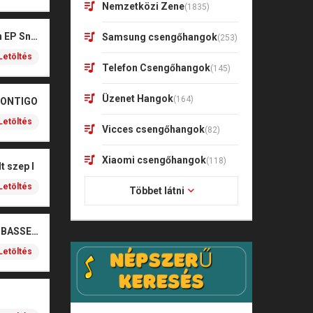
Nemzetközi Zene
(1835)
Kharagoz- Két végén EP Snitt
Samsung csengőhangok
(253)
Letöltés
Telefon Csengőhangok
(145)
Üzenet Hangok
(164)
CONTIGO
Letöltés
Vicces csengőhangok
(82)
Xiaomi csengőhangok
(118)
t szep I
Letöltés
Többet látni
SOBEL – BOŻE (NOIZBASSES REMIX)
Letöltés