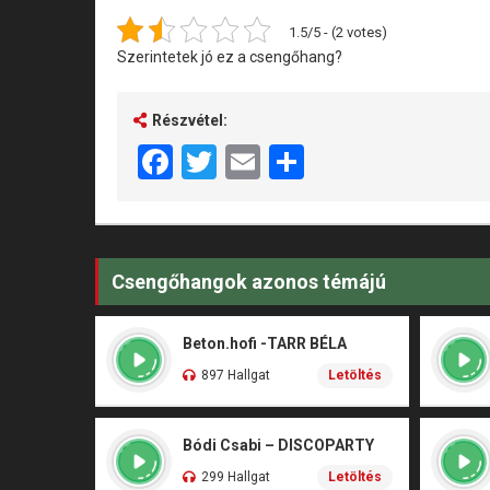
1.5/5 - (2 votes)
Szerintetek jó ez a csengőhang?
Részvétel:
Facebook
Twitter
Email
Share
Csengőhangok azonos témájú
Beton.hofi -TARR BÉLA
897 Hallgat
Letöltés
Bódi Csabi – DISCOPARTY
299 Hallgat
Letöltés