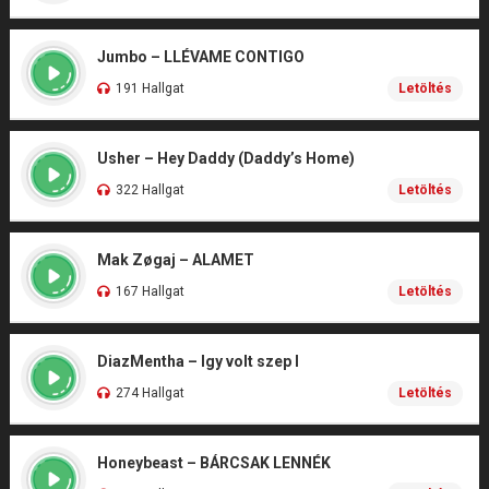
Jumbo – LLÉVAME CONTIGO
191 Hallgat
Letöltés
Usher – Hey Daddy (Daddy’s Home)
322 Hallgat
Letöltés
Mak Zøgaj – ALAMET
167 Hallgat
Letöltés
DiazMentha – Igy volt szep I
274 Hallgat
Letöltés
Honeybeast – BÁRCSAK LENNÉK