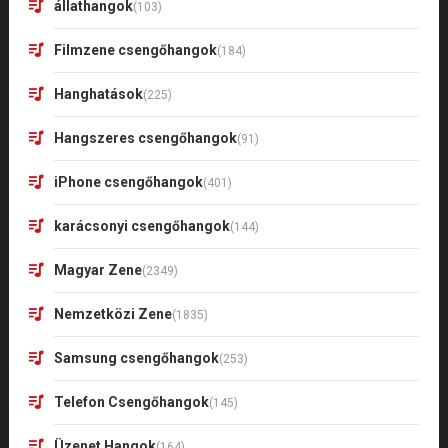
állathangok
(103)
Filmzene csengőhangok
(184)
Hanghatások
(225)
Hangszeres csengőhangok
(91)
iPhone csengőhangok
(401)
karácsonyi csengőhangok
(144)
Magyar Zene
(2349)
Nemzetközi Zene
(1835)
Samsung csengőhangok
(253)
Telefon Csengőhangok
(145)
Üzenet Hangok
(164)