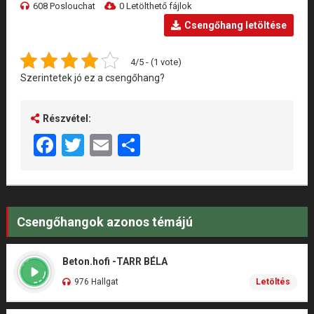
608 Poslouchat
0 Letölthető fájlok
Csengőhang letöltése
4/5 - (1 vote)
Szerintetek jó ez a csengőhang?
Részvétel:
Facebook
Twitter
Email
Share
Csengőhangok azonos témájú
Beton.hofi -TARR BÉLA
976 Hallgat
Letöltés