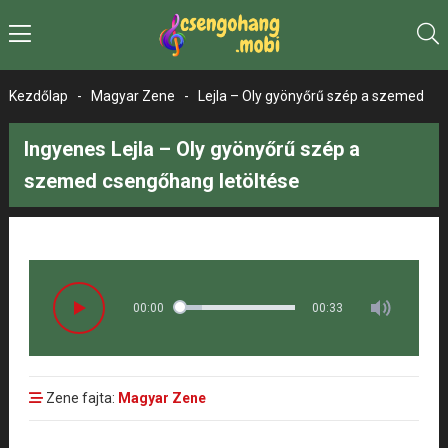
Kezdőlap
-
Magyar Zene
-
Lejla – Oly gyönyőrű szép a szemed
Ingyenes Lejla – Oly gyönyőrű szép a
szemed csengőhang letöltése
00:00
00:33
Zene fajta:
Magyar Zene