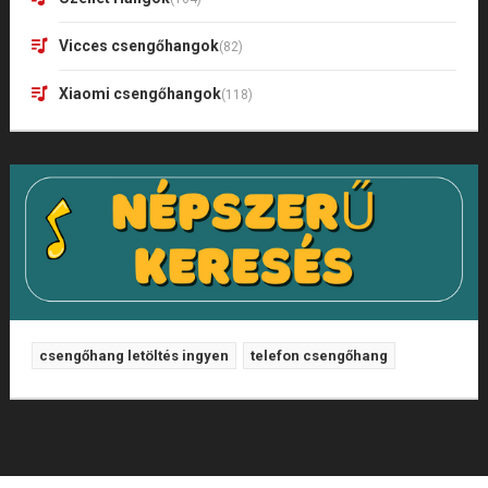
Vicces csengőhangok
(82)
Xiaomi csengőhangok
(118)
csengőhang letöltés ingyen
telefon csengőhang