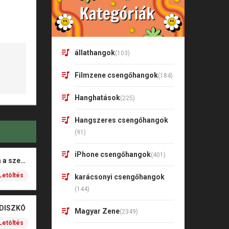
állathangok
(103)
Filmzene csengőhangok
(184)
Hanghatások
(225)
Hangszeres csengőhangok
(91)
iPhone csengőhangok
(401)
Rigó Mónika – Barna a szeme
Letöltés
karácsonyi csengőhangok
(144)
 DISZKÓ
Magyar Zene
(2349)
Letöltés