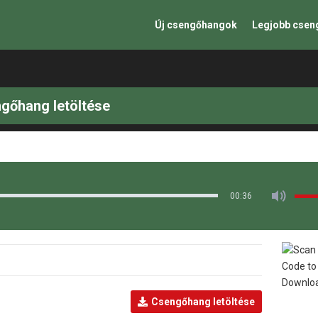
Új csengőhangok
Legjobb cse
ngőhang letöltése
00:36
Csengőhang letöltése