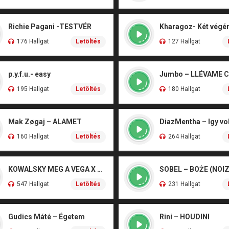
Richie Pagani -TESTVÉR
176 Hallgat
Letöltés
127 Hallgat
p.y.f.u.- easy
Jumbo – LLÉVAME 
195 Hallgat
Letöltés
180 Hallgat
Mak Zøgaj – ALAMET
DiazMentha – Igy vol
160 Hallgat
Letöltés
264 Hallgat
KOWALSKY MEG A VEGA X SZEBÉNYI DANI – CSÓNAK
547 Hallgat
Letöltés
231 Hallgat
Gudics Máté – Égetem
Rini – HOUDINI