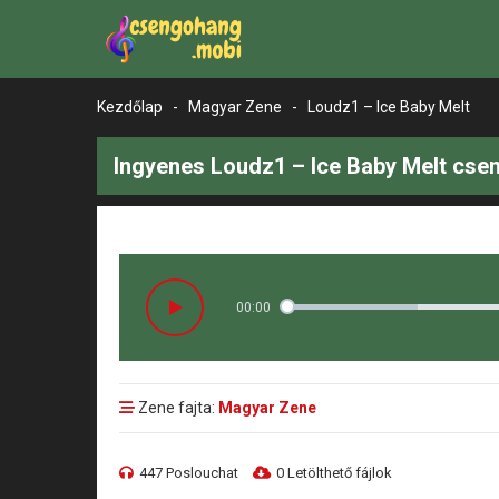
Kezdőlap
-
Magyar Zene
-
Loudz1 – Ice Baby Melt
Ingyenes Loudz1 – Ice Baby Melt cse
00:00
Zene fajta:
Magyar Zene
447 Poslouchat
0 Letölthető fájlok