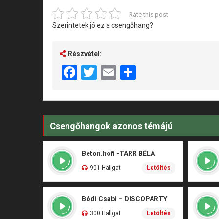
Rate this post
Szerintetek jó ez a csengőhang?
Részvétel:
Facebook
Twitter
Email
Share
Csengőhangok azonos témájú
Beton.hofi -TARR BÉLA
901 Hallgat
Letöltés
Bódi Csabi – DISCOPARTY
300 Hallgat
Letöltés