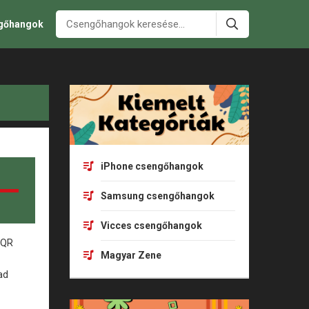
ngőhangok
iPhone csengőhangok
Samsung csengőhangok
Vicces csengőhangok
Magyar Zene