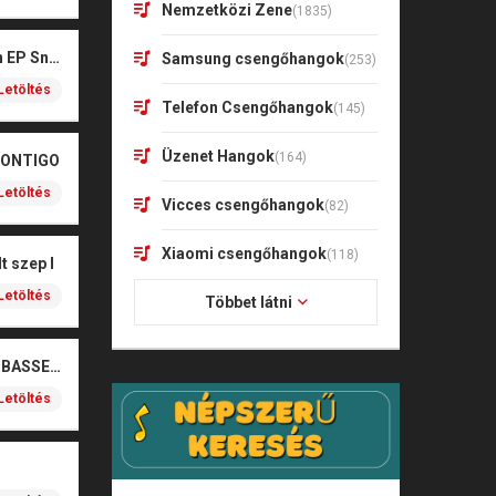
Nemzetközi Zene
(1835)
Kharagoz- Két végén EP Snitt
Samsung csengőhangok
(253)
Letöltés
Telefon Csengőhangok
(145)
Üzenet Hangok
(164)
CONTIGO
Letöltés
Vicces csengőhangok
(82)
Xiaomi csengőhangok
(118)
t szep I
Letöltés
Többet látni
SOBEL – BOŻE (NOIZBASSES REMIX)
Letöltés