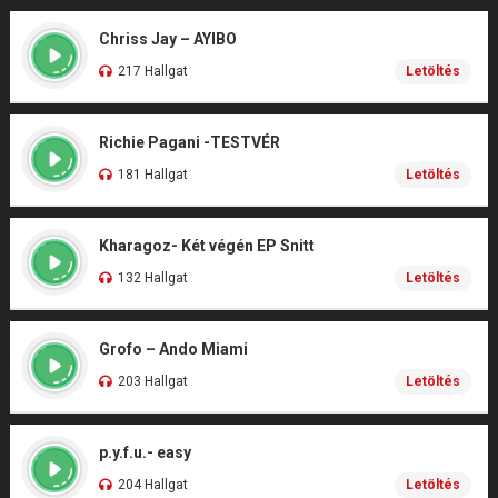
Chriss Jay – AYIBO
217 Hallgat
Letöltés
Richie Pagani -TESTVÉR
181 Hallgat
Letöltés
Kharagoz- Két végén EP Snitt
132 Hallgat
Letöltés
Grofo – Ando Miami
203 Hallgat
Letöltés
p.y.f.u.- easy
204 Hallgat
Letöltés