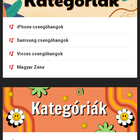
iPhone csengőhangok
Samsung csengőhangok
Vicces csengőhangok
Magyar Zene