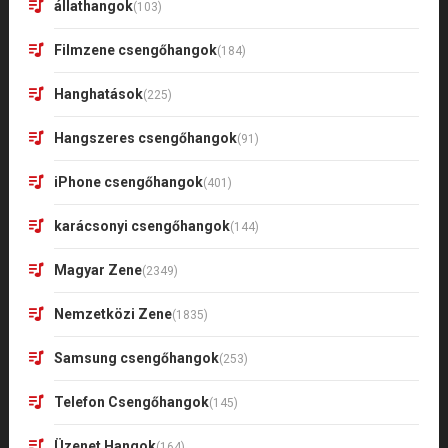
állathangok
(103)
Filmzene csengőhangok
(184)
Hanghatások
(225)
Hangszeres csengőhangok
(91)
iPhone csengőhangok
(401)
karácsonyi csengőhangok
(144)
Magyar Zene
(2349)
Nemzetközi Zene
(1835)
Samsung csengőhangok
(253)
Telefon Csengőhangok
(145)
Üzenet Hangok
(164)