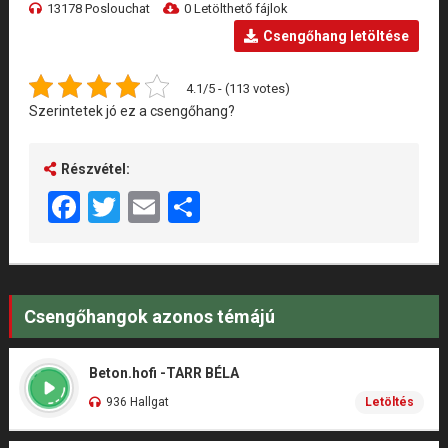
13178 Poslouchat
0 Letölthető fájlok
Csengőhang letöltése
4.1/5 - (113 votes)
Szerintetek jó ez a csengőhang?
Részvétel:
Facebook
Twitter
Email
Share
Csengőhangok azonos témájú
Beton.hofi -TARR BÉLA
936 Hallgat
Letöltés