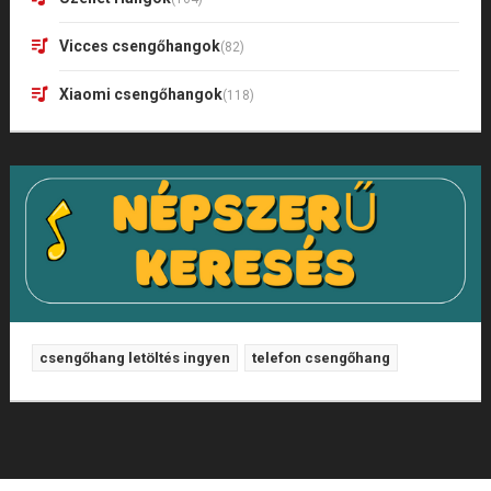
Vicces csengőhangok
(82)
Xiaomi csengőhangok
(118)
csengőhang letöltés ingyen
telefon csengőhang