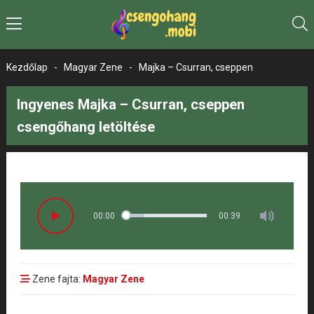
Kezdőlap
-
Magyar Zene
-
Majka – Csurran, cseppen
Ingyenes Majka – Csurran, cseppen
csengőhang letöltése
00:00
00:39
Zene fajta:
Magyar Zene