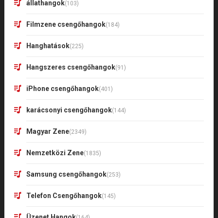
állathangok
(103)
Filmzene csengőhangok
(184)
Hanghatások
(225)
Hangszeres csengőhangok
(91)
iPhone csengőhangok
(401)
karácsonyi csengőhangok
(144)
Magyar Zene
(2349)
Nemzetközi Zene
(1835)
Samsung csengőhangok
(253)
Telefon Csengőhangok
(145)
Üzenet Hangok
(164)