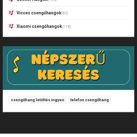
Vicces csengőhangok
(82)
Xiaomi csengőhangok
(118)
csengőhang letöltés ingyen
telefon csengőhang