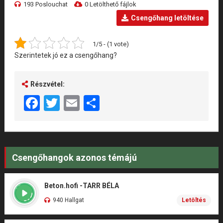
193 Poslouchat
0 Letölthető fájlok
Csengőhang letöltése
1/5 - (1 vote)
Szerintetek jó ez a csengőhang?
Részvétel:
Facebook
Twitter
Email
Share
Csengőhangok azonos témájú
Beton.hofi -TARR BÉLA
940 Hallgat
Letöltés