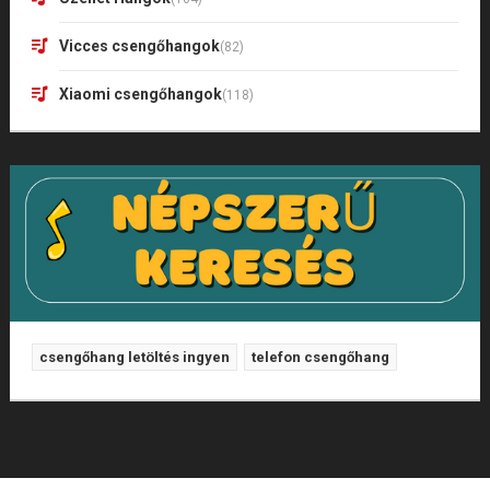
Vicces csengőhangok
(82)
Xiaomi csengőhangok
(118)
csengőhang letöltés ingyen
telefon csengőhang