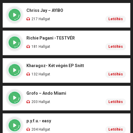
Chriss Jay – AYIBO
217 Hallgat
Letöltés
Richie Pagani -TESTVÉR
181 Hallgat
Letöltés
Kharagoz- Két végén EP Snitt
132 Hallgat
Letöltés
Grofo – Ando Miami
203 Hallgat
Letöltés
p.y.f.u.- easy
204 Hallgat
Letöltés