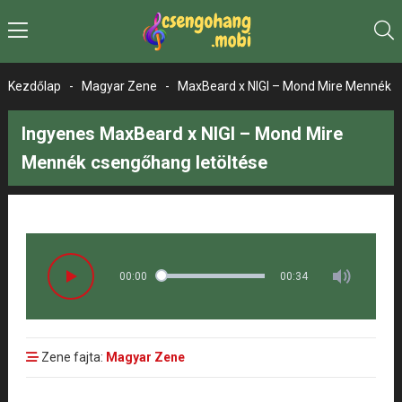
Kezdőlap
-
Magyar Zene
-
MaxBeard x NIGI – Mond Mire Mennék
Ingyenes MaxBeard x NIGI – Mond Mire
Mennék csengőhang letöltése
00:00
00:34
Zene fajta:
Magyar Zene