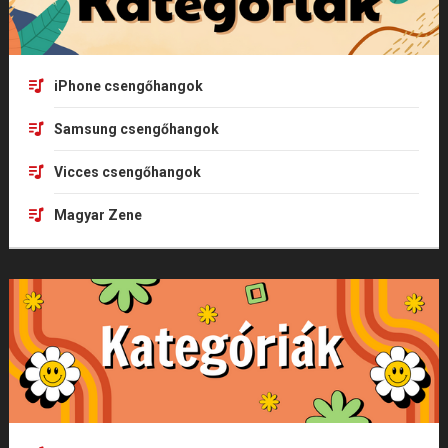
iPhone csengőhangok
Samsung csengőhangok
Vicces csengőhangok
Magyar Zene