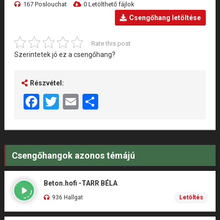
167 Poslouchat
0 Letölthető fájlok
Csengőhang letöltése
Rate this post
Szerintetek jó ez a csengőhang?
Részvétel:
Facebook
Twitter
Email
Share
Csengőhangok azonos témájú
Beton.hofi -TARR BÉLA
936 Hallgat
Letöltés