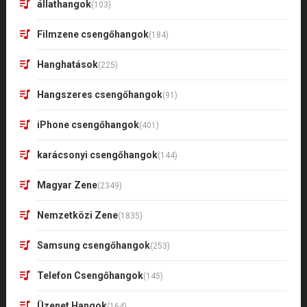
állathangok
(103)
Filmzene csengőhangok
(184)
Hanghatások
(225)
Hangszeres csengőhangok
(91)
iPhone csengőhangok
(401)
karácsonyi csengőhangok
(144)
Magyar Zene
(2349)
Nemzetközi Zene
(1835)
Samsung csengőhangok
(253)
Telefon Csengőhangok
(145)
Üzenet Hangok
(164)