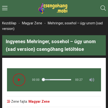
Kezdőlap
-
Magyar Zene
-
Mehringer, sosehol – úgy unom (sad
version)
Ingyenes Mehringer, sosehol – úgy unom
(sad version) csengőhang letöltése
00:00
00:27
Zene fajta:
Magyar Zene