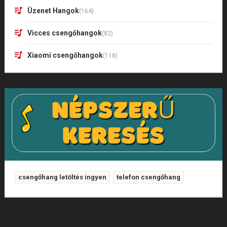
Üzenet Hangok
(164)
Vicces csengőhangok
(82)
Xiaomi csengőhangok
(118)
csengőhang letöltés ingyen
telefon csengőhang