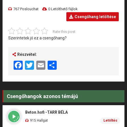
767 Poslouchat
0 Letölthető fájlok
Csengőhang letöltése
Rate this post
Szerintetek jó ez a csengőhang?
Részvétel:
Facebook
Twitter
Email
Share
Csengőhangok azonos témájú
Beton.hofi -TARR BÉLA
915 Hallgat
Letöltés