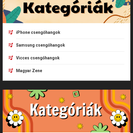
iPhone csengőhangok
Samsung csengőhangok
Vicces csengőhangok
Magyar Zene