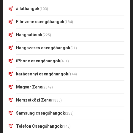
állathangok
(103)
Filmzene csengőhangok
(184)
Hanghatások
(225)
Hangszeres csengőhangok
(91)
iPhone csengőhangok
(401)
karácsonyi csengőhangok
(144)
Magyar Zene
(2349)
Nemzetközi Zene
(1835)
Samsung csengőhangok
(253)
Telefon Csengőhangok
(145)