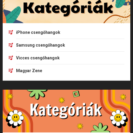
iPhone csengőhangok
Samsung csengőhangok
Vicces csengőhangok
Magyar Zene