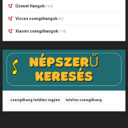
Üzenet Hangok
(164)
Vicces csengőhangok
(82)
Xiaomi csengőhangok
(118)
csengőhang letöltés ingyen
telefon csengőhang