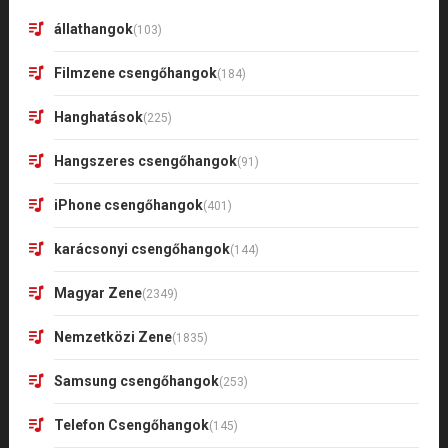
állathangok
(103)
Filmzene csengőhangok
(184)
Hanghatások
(225)
Hangszeres csengőhangok
(91)
iPhone csengőhangok
(401)
karácsonyi csengőhangok
(144)
Magyar Zene
(2349)
Nemzetközi Zene
(1835)
Samsung csengőhangok
(253)
Telefon Csengőhangok
(145)