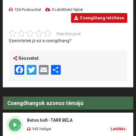
126 Poslouchat
0 Letölthető fájlok
Csengőhang letöltése
Rate this post
Szerintetek jó ez a csengőhang?
Részvétel:
Facebook
Twitter
Email
Share
Csengőhangok azonos témájú
Beton.hofi -TARR BÉLA
945 Hallgat
Letöltés