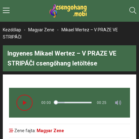
Kezdőlap
-
Magyar Zene
-
Mikael Wertez – V PRAZE VE
STRIPÁČI
Ingyenes Mikael Wertez – V PRAZE VE
STRIPÁČI csengőhang letöltése
00:00
00:25
Zene fajta:
Magyar Zene