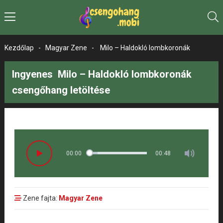
Kezdőlap
-
Magyar Zene
-
Milo – Haldokló lombkoronák
Ingyenes Milo – Haldokló lombkoronák
csengőhang letöltése
00:00
00:48
Zene fajta:
Magyar Zene