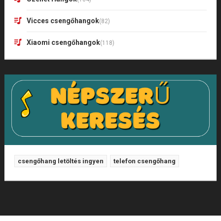
Vicces csengőhangok
(82)
Xiaomi csengőhangok
(118)
csengőhang letöltés ingyen
telefon csengőhang