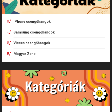
iPhone csengőhangok
Samsung csengőhangok
Vicces csengőhangok
Magyar Zene