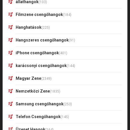
állathangok
(103)
Filmzene csengőhangok
(184)
Hanghatások
(225)
Hangszeres csengőhangok
(91)
iPhone csengőhangok
(401)
karácsonyi csengőhangok
(144)
Magyar Zene
(2349)
Nemzetközi Zene
(1835)
Samsung csengőhangok
(253)
Telefon Csengőhangok
(145)
Üzenet Hangok
(164)