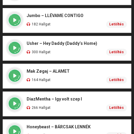
Jumbo – LLÉVAME CONTIGO
182 Hallgat
Letöltés
Usher – Hey Daddy (Daddy’s Home)
300 Hallgat
Letöltés
Mak Zøgaj – ALAMET
164 Hallgat
Letöltés
DiazMentha – Igy volt szep I
266 Hallgat
Letöltés
Honeybeast – BÁRCSAK LENNÉK