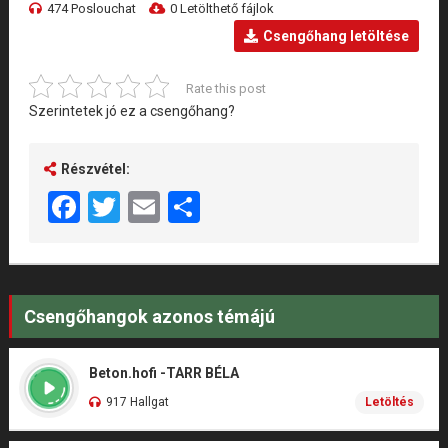
474 Poslouchat
0 Letölthető fájlok
Csengőhang letöltése
Rate this post
Szerintetek jó ez a csengőhang?
Részvétel:
Facebook
Twitter
Email
Share
Csengőhangok azonos témájú
Beton.hofi -TARR BÉLA
917 Hallgat
Letöltés